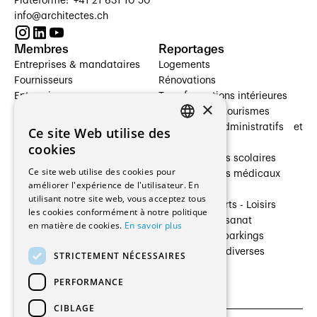
Plateforme: +41 21 631 10 50
info@architectes.ch
Membres
Reportages
Entreprises & mandataires
Logements
Fournisseurs
Rénovations
Entreprises
Transformations intérieures
×
Prestataires de services
Hôtelleries et tourismes
Architectes paysagistes
Bâtiments administratifs et
Ce site Web utilise des
FRENCH
Architectes d'intérieur
commerces
cookies
Architectes
Établissements scolaires
GERMAN
Ce site web utilise des cookies pour
Entreprises générales
Établissements médicaux
améliorer l'expérience de l'utilisateur. En
Ingénieurs et mandataires
Villas
utilisant notre site web, vous acceptez tous
Installateurs
Cultures - Sports - Loisirs
les cookies conformément à notre politique
Fabricants / Fournisseurs
Industrie - Artisanat
en matière de cookies.
En savoir plus
Maître d’Ouvrage
Transports et parkings
Régies immobilières
Constructions diverses
STRICTEMENT NÉCESSAIRES
Gestion PPE
PERFORMANCE
CIBLAGE