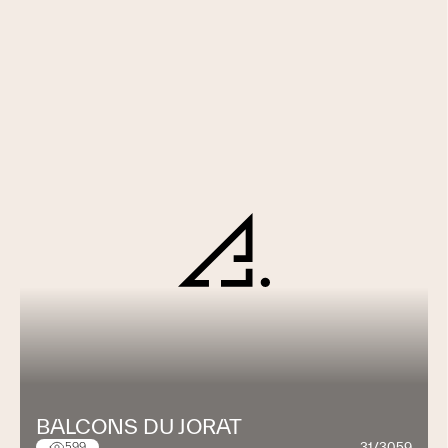
Planification d'objectifs et de délais
PHASE ETUDES DE PROJET
Avant-projet
Projet d'ouvrage
Procédure d'autorisation
Etablissement des plans architecturaux et
techniques selon le degré des phases d'études
Coordination interdisciplinaire
Calculation des coûts de construction
Optimisation du projet de construction
Etablissement du descriptif détaillé de
construction
Planification générale des études et de réalisation
BALCONS DU JORAT
31/3059
599