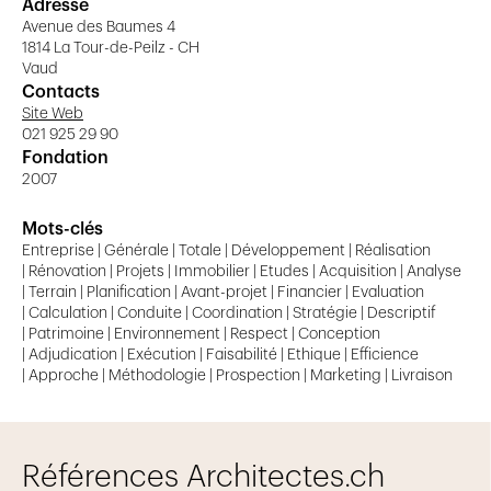
Adresse
Stratégie - conduite
Avenue des Baumes 4
1814 La Tour-de-Peilz - CH
Appréciation des critères d'acquisition de terrain
Vaud
Contacts
PHASE DEFINITION DES OBJECTIFS
Site Web
021 925 29 90
Fondation
Faisabilité technique - financière – commerciale
2007
Compréhension des objectifs clients
Mots-clés
Définition de la ligne de conduite
Entreprise | Générale | Totale | Développement | Réalisation
| Rénovation | Projets | Immobilier | Etudes | Acquisition | Analyse
Définition du cahier des charges du client
| Terrain | Planification | Avant-projet | Financier | Evaluation
| Calculation | Conduite | Coordination | Stratégie | Descriptif
PHASE ETUDES PRELIMINAIRES
| Patrimoine | Environnement | Respect | Conception
| Adjudication | Exécution | Faisabilité | Ethique | Efficience
Recherche de mandataires-spécialistes (sur
| Approche | Méthodologie | Prospection | Marketing | Livraison
appels d'offres)
Analyse des données du problème
Orientations architecturales - techniques
Références Architectes.ch