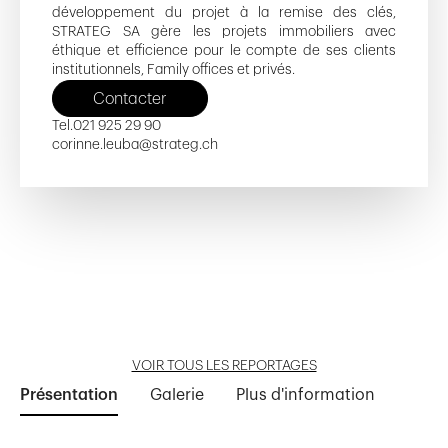
développement du projet à la remise des clés,
STRATEG SA gère les projets immobiliers avec
éthique et efficience pour le compte de ses clients
institutionnels, Family offices et privés.
Contacter
Tel.
021 925 29 90
corinne.leuba@strateg.ch
Balcons du Jorat
Résidence du Parc
Les Portes du Bourg
Ouvrir reportage
Ouvrir reportage
Ouvrir reportage
VOIR TOUS LES REPORTAGES
Présentation
Galerie
Plus d'information