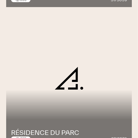
PHASE APPELS D’OFFRE
Rédaction des dossiers de soumissions (par ET -
spécialistes)
Mise en soumission élargie
Adjudication (sur critères objectifs – pré-
adjudications)
PHASE REALISATION
Projet exécution
Exécution de l'ouvrage
Mise en service
Etablissement des plans architecturaux et
techniques selon le degré des phases d'études
Coordination interdisciplinaire
RÉSIDENCE DU PARC