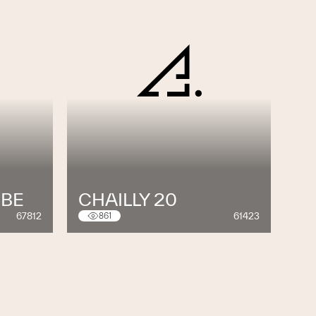
MBE
CHAILLY 20
67812
61423
861