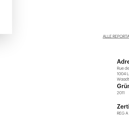
ALLE REPORT
Adr
Rue de
1004 
Waad
Grü
2011
Zert
REG A