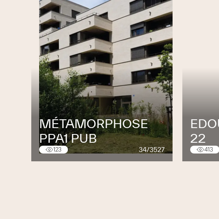
MÉTAMORPHOSE
EDO
PPA1 PUB
22
34/3527
123
413