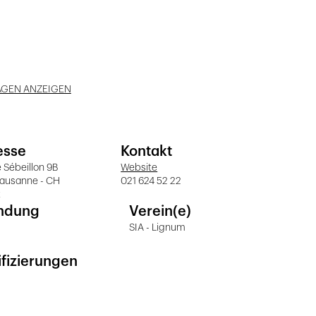
AGEN ANZEIGEN
esse
Kontakt
 Sébeillon 9B
Website
Lausanne - CH
021 624 52 22
t
ndung
Verein(e)
SIA - Lignum
ifizierungen