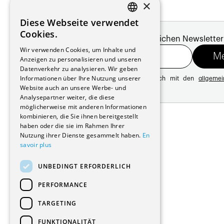
×
Diese Webseite verwendet
FRENCH
Cookies.
Melde dich für unseren monatlichen Newsletter
GERMAN
Wir verwenden Cookies, um Inhalte und
Anzeigen zu personalisieren und unseren
Datenverkehr zu analysieren. Wir geben
Informationen über Ihre Nutzung unserer
Mit der Registrierung erklären Sie sich mit den
allgeme
Website auch an unsere Werbe- und
Datenschutzrichtlinie
Analysepartner weiter, die diese
möglicherweise mit anderen Informationen
Adresse:
kombinieren, die Sie ihnen bereitgestellt
Avenue de Longemalle 21
haben oder die sie im Rahmen Ihrer
1020 Renens
Nutzung ihrer Dienste gesammelt haben.
En
Schweiz
savoir plus
Kontakt:
Ausgabe: +41 21 635 16 82
UNBEDINGT ERFORDERLICH
Plattform: +41 21 631 10 50
info@architectes.ch
PERFORMANCE
TARGETING
FUNKTIONALITÄT