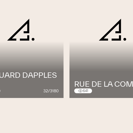
UARD DAPPLES
RUE DE LA CO
32/3180
641