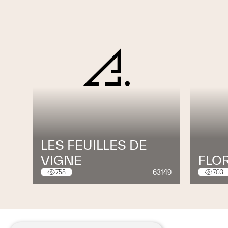
LES FEUILLES DE
VIGNE
FLO
63149
758
703