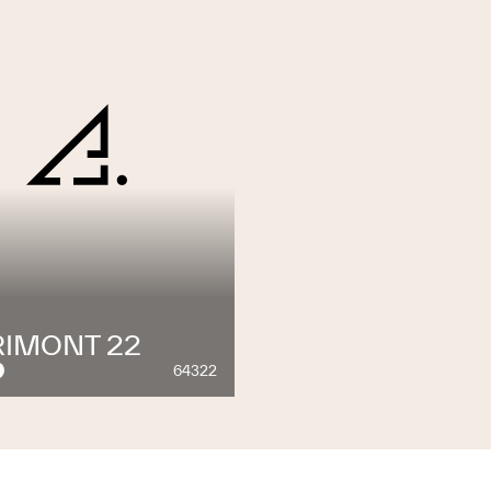
RIMONT 22
64322