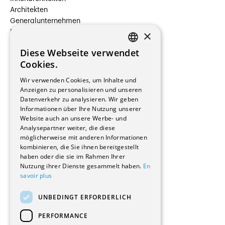
Architekten
Generalunternehmen
×
Beauftragte Unternehmen
Installateure
Diese Webseite verwendet
Hersteller/Lieferanten
FRENCH
Cookies.
Bauherrschaften
GERMAN
Immobilienverwaltungsgesellschaften
Wir verwenden Cookies, um Inhalte und
Stockwerkeigentum
Anzeigen zu personalisieren und unseren
Reportagen
Datenverkehr zu analysieren. Wir geben
Informationen über Ihre Nutzung unserer
Wohnungen
Website auch an unsere Werbe- und
Renovierungen
Analysepartner weiter, die diese
Innere Umbauten
möglicherweise mit anderen Informationen
Gastgewerbe und Tourismus
kombinieren, die Sie ihnen bereitgestellt
Verwaltungsgebäude und Geschäfte
haben oder die sie im Rahmen Ihrer
Schuleinrichtungen
Nutzung ihrer Dienste gesammelt haben.
En
savoir plus
Medizinische Einrichtungen
Villen
UNBEDINGT ERFORDERLICH
Kultur - Sport - Freizeit
Industrie - Handwerk
PERFORMANCE
Transport und Parkplätze