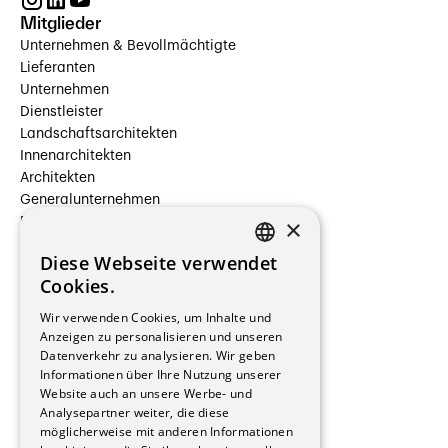
Mitglieder
Unternehmen & Bevollmächtigte
Lieferanten
Unternehmen
Dienstleister
Landschaftsarchitekten
Innenarchitekten
Architekten
Generalunternehmen
×
Beauftragte Unternehmen
Installateure
Diese Webseite verwendet
Hersteller/Lieferanten
FRENCH
Cookies.
Bauherrschaften
GERMAN
Immobilienverwaltungsgesellschaften
Wir verwenden Cookies, um Inhalte und
Stockwerkeigentum
Anzeigen zu personalisieren und unseren
Reportagen
Datenverkehr zu analysieren. Wir geben
Informationen über Ihre Nutzung unserer
Wohnungen
Website auch an unsere Werbe- und
Renovierungen
Analysepartner weiter, die diese
Innere Umbauten
möglicherweise mit anderen Informationen
Gastgewerbe und Tourismus