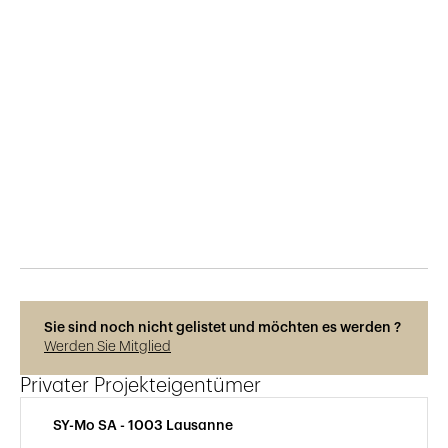
Veröffentlicht am
22.12.2025
129
Ansichten
Photos © Rainer Sohlbank
Sie sind noch nicht gelistet und möchten es werden ?
Werden Sie Mitglied
Privater Projekteigentümer
SY-Mo SA - 1003 Lausanne