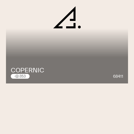
COPERNIC
68411
353