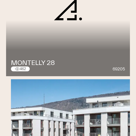
MONTELLY 28
69205
462