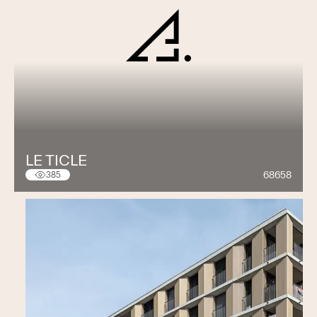
LE TICLE
68658
385