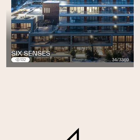
SIX SENSES
34/3369
132