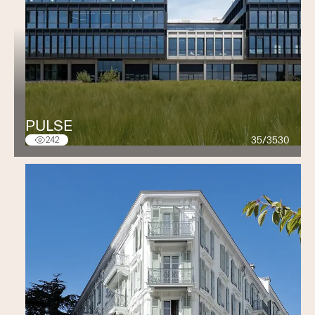
PULSE
35/3530
242