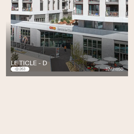
LE TICLE - D
32/3185D
263