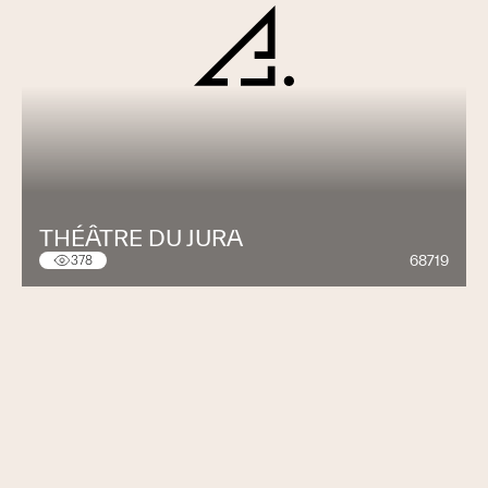
THÉÂTRE DU JURA
68719
378