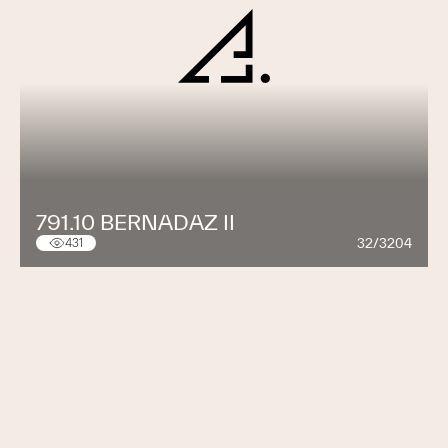
791.10 BERNADAZ II
32/3204
431