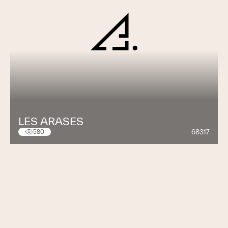
LES ARASES
68317
580