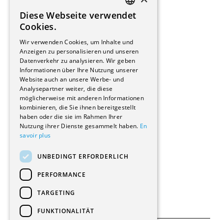
Installateure
Diese Webseite verwendet
Hersteller/Lieferanten
FRENCH
Cookies.
Bauherrschaften
GERMAN
Immobilienverwaltungsgesellschaften
Wir verwenden Cookies, um Inhalte und
Stockwerkeigentum
Anzeigen zu personalisieren und unseren
Reportagen
Datenverkehr zu analysieren. Wir geben
Informationen über Ihre Nutzung unserer
Wohnungen
Website auch an unsere Werbe- und
Renovierungen
Analysepartner weiter, die diese
Innere Umbauten
möglicherweise mit anderen Informationen
Gastgewerbe und Tourismus
kombinieren, die Sie ihnen bereitgestellt
Verwaltungsgebäude und Geschäfte
haben oder die sie im Rahmen Ihrer
Schuleinrichtungen
Nutzung ihrer Dienste gesammelt haben.
En
savoir plus
Medizinische Einrichtungen
Villen
UNBEDINGT ERFORDERLICH
Kultur - Sport - Freizeit
Industrie - Handwerk
PERFORMANCE
Transport und Parkplätze
Diverse Bauten
TARGETING
FUNKTIONALITÄT