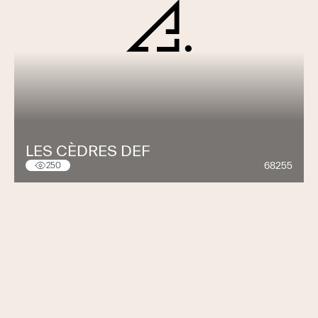
LES CÈDRES DEF
68255
250