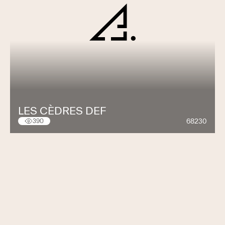
LES CÈDRES DEF
68230
390