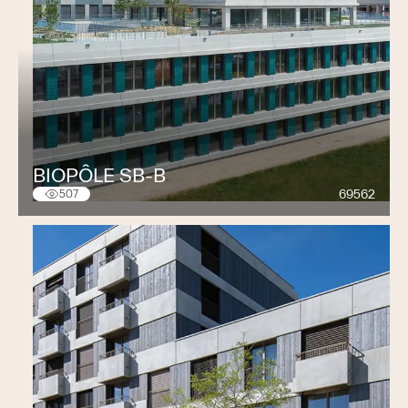
BIOPÔLE SB-B
69562
507