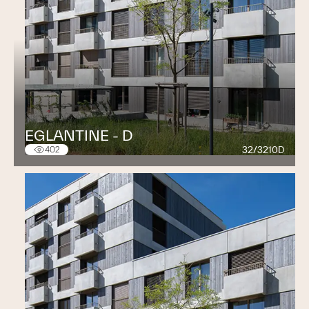
EGLANTINE - D
32/3210D
402