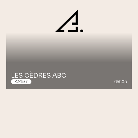
LES CÈDRES ABC
65505
1937