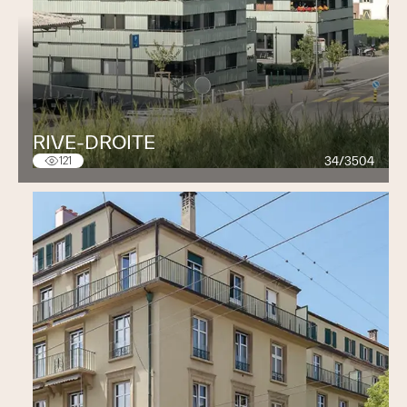
RIVE-DROITE
34/3504
121