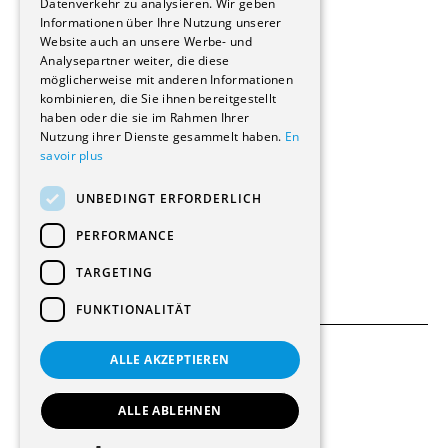
Reportagen
Datenverkehr zu analysieren. Wir geben
Informationen über Ihre Nutzung unserer
Wohnungen
Website auch an unsere Werbe- und
Renovierungen
Analysepartner weiter, die diese
Innere Umbauten
möglicherweise mit anderen Informationen
Gastgewerbe und Tourismus
kombinieren, die Sie ihnen bereitgestellt
Verwaltungsgebäude und Geschäfte
haben oder die sie im Rahmen Ihrer
Schuleinrichtungen
Nutzung ihrer Dienste gesammelt haben.
En
savoir plus
Medizinische Einrichtungen
Villen
UNBEDINGT ERFORDERLICH
Kultur - Sport - Freizeit
Industrie - Handwerk
PERFORMANCE
Transport und Parkplätze
Diverse Bauten
TARGETING
FUNKTIONALITÄT
ALLE AKZEPTIEREN
Allgemeine Bedingungen
Einstellungen für Cookies
ALLE ABLEHNEN
© 2026 Alle Rechte vorbehalten