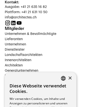
Kontakt:
Ausgabe: +41 21 635 16 82
Plattform: +41 21 631 10 50
info@architectes.ch
Mitglieder
Unternehmen & Bevollmächtigte
Lieferanten
Unternehmen
Dienstleister
Landschaftsarchitekten
Innenarchitekten
Architekten
Generalunternehmen
×
Beauftragte Unternehmen
Installateure
Diese Webseite verwendet
Hersteller/Lieferanten
FRENCH
Cookies.
Bauherrschaften
GERMAN
Immobilienverwaltungsgesellschaften
Wir verwenden Cookies, um Inhalte und
Stockwerkeigentum
Anzeigen zu personalisieren und unseren