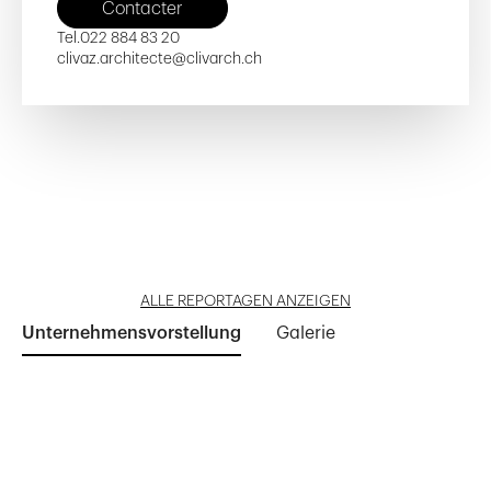
Contacter
Tel.
022 884 83 20
clivaz.architecte@clivarch.ch
En Sauvy
Adjonction d'une Véranda
Les Esserts
Immeubles Rue Sonnex
Logements sociaux
Reportage öffnen
Reportage öffnen
Reportage öffnen
Reportage öffnen
Reportage öffnen
ALLE REPORTAGEN ANZEIGEN
Unternehmensvorstellung
Galerie