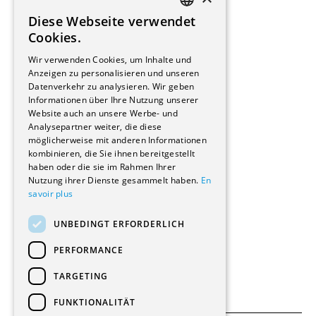
Installateure
Diese Webseite verwendet
Hersteller/Lieferanten
FRENCH
Cookies.
Bauherrschaften
GERMAN
Immobilienverwaltungsgesellschaften
Wir verwenden Cookies, um Inhalte und
Stockwerkeigentum
Anzeigen zu personalisieren und unseren
Reportagen
Datenverkehr zu analysieren. Wir geben
Informationen über Ihre Nutzung unserer
Wohnungen
Website auch an unsere Werbe- und
Renovierungen
Analysepartner weiter, die diese
Innere Umbauten
möglicherweise mit anderen Informationen
Gastgewerbe und Tourismus
kombinieren, die Sie ihnen bereitgestellt
Verwaltungsgebäude und Geschäfte
haben oder die sie im Rahmen Ihrer
Schuleinrichtungen
Nutzung ihrer Dienste gesammelt haben.
En
savoir plus
Medizinische Einrichtungen
Villen
UNBEDINGT ERFORDERLICH
Kultur - Sport - Freizeit
Industrie - Handwerk
PERFORMANCE
Transport und Parkplätze
Diverse Bauten
TARGETING
FUNKTIONALITÄT