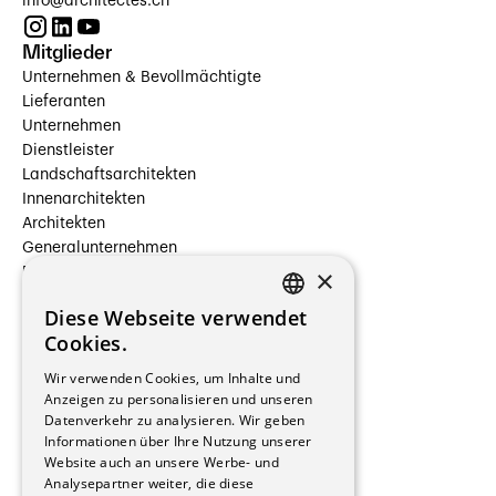
info@architectes.ch
Mitglieder
Unternehmen & Bevollmächtigte
Lieferanten
Unternehmen
Dienstleister
Landschaftsarchitekten
Innenarchitekten
Architekten
Generalunternehmen
×
Beauftragte Unternehmen
Installateure
Diese Webseite verwendet
Hersteller/Lieferanten
FRENCH
Cookies.
Bauherrschaften
GERMAN
Immobilienverwaltungsgesellschaften
Wir verwenden Cookies, um Inhalte und
Stockwerkeigentum
Anzeigen zu personalisieren und unseren
Reportagen
Datenverkehr zu analysieren. Wir geben
Informationen über Ihre Nutzung unserer
Wohnungen
Website auch an unsere Werbe- und
Renovierungen
Analysepartner weiter, die diese
Innere Umbauten