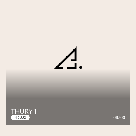
THURY 1
68766
332