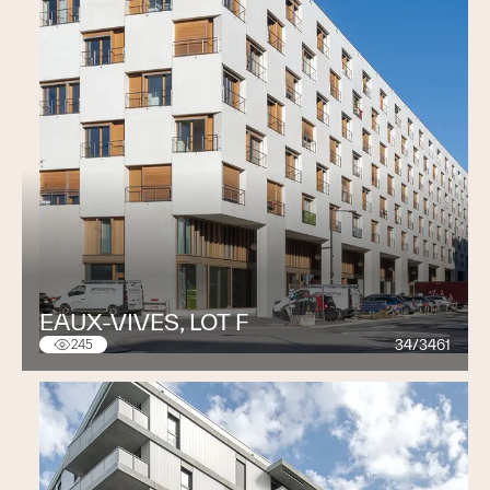
EAUX-VIVES, LOT F
34/3461
245