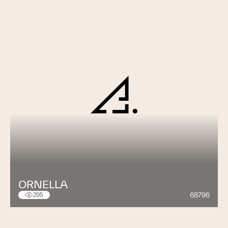
ORNELLA
68796
295