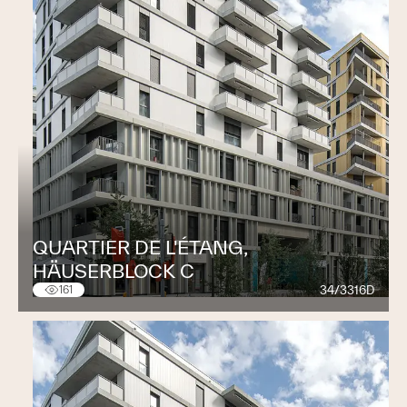
QUARTIER DE L'ÉTANG,
HÄUSERBLOCK C
34/3316D
161