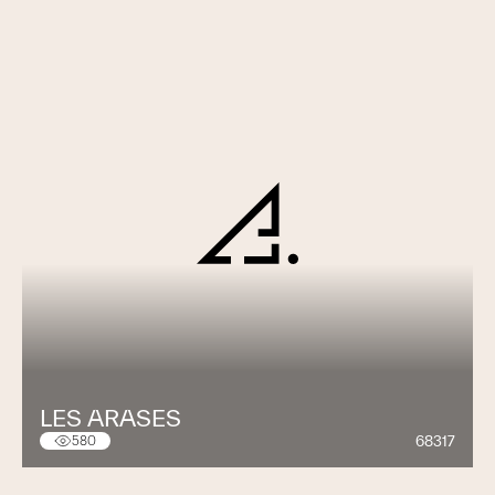
LES ARASES
68317
580