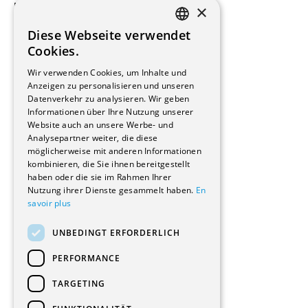
×
Beauftragte Unternehmen
Installateure
Diese Webseite verwendet
Hersteller/Lieferanten
FRENCH
Cookies.
Bauherrschaften
GERMAN
Immobilienverwaltungsgesellschaften
Wir verwenden Cookies, um Inhalte und
Stockwerkeigentum
Anzeigen zu personalisieren und unseren
Reportagen
Datenverkehr zu analysieren. Wir geben
Informationen über Ihre Nutzung unserer
Wohnungen
Website auch an unsere Werbe- und
Renovierungen
Analysepartner weiter, die diese
Innere Umbauten
möglicherweise mit anderen Informationen
Gastgewerbe und Tourismus
kombinieren, die Sie ihnen bereitgestellt
Verwaltungsgebäude und Geschäfte
haben oder die sie im Rahmen Ihrer
Schuleinrichtungen
Nutzung ihrer Dienste gesammelt haben.
En
savoir plus
Medizinische Einrichtungen
Villen
UNBEDINGT ERFORDERLICH
Kultur - Sport - Freizeit
Industrie - Handwerk
PERFORMANCE
Transport und Parkplätze
Diverse Bauten
TARGETING