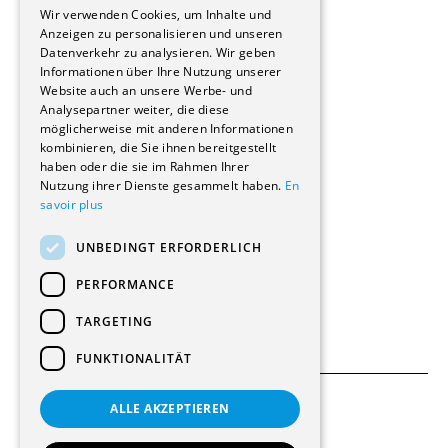
GERMAN
Immobilienverwaltungsgesellschaften
Wir verwenden Cookies, um Inhalte und
Stockwerkeigentum
Anzeigen zu personalisieren und unseren
Reportagen
Datenverkehr zu analysieren. Wir geben
Informationen über Ihre Nutzung unserer
Wohnungen
Website auch an unsere Werbe- und
Renovierungen
Analysepartner weiter, die diese
Innere Umbauten
möglicherweise mit anderen Informationen
Gastgewerbe und Tourismus
kombinieren, die Sie ihnen bereitgestellt
Verwaltungsgebäude und Geschäfte
haben oder die sie im Rahmen Ihrer
Schuleinrichtungen
Nutzung ihrer Dienste gesammelt haben.
En
savoir plus
Medizinische Einrichtungen
Villen
UNBEDINGT ERFORDERLICH
Kultur - Sport - Freizeit
Industrie - Handwerk
PERFORMANCE
Transport und Parkplätze
Diverse Bauten
TARGETING
FUNKTIONALITÄT
ALLE AKZEPTIEREN
Allgemeine Bedingungen
Einstellungen für Cookies