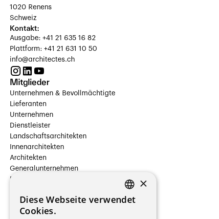
1020 Renens
Schweiz
Kontakt:
Ausgabe: +41 21 635 16 82
Plattform: +41 21 631 10 50
info@architectes.ch
Mitglieder
Unternehmen & Bevollmächtigte
Lieferanten
Unternehmen
Dienstleister
Landschaftsarchitekten
Innenarchitekten
Architekten
Generalunternehmen
×
Beauftragte Unternehmen
Installateure
Diese Webseite verwendet
Hersteller/Lieferanten
FRENCH
Cookies.
Bauherrschaften