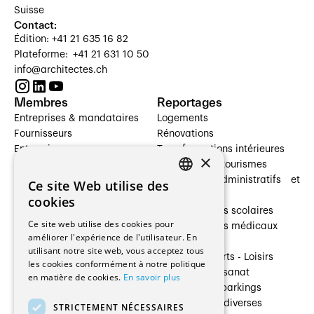
Suisse
Contact:
Édition: +41 21 635 16 82
Plateforme: +41 21 631 10 50
info@architectes.ch
Membres
Reportages
Entreprises & mandataires
Logements
Fournisseurs
Rénovations
Entreprises
Transformations intérieures
×
Prestataires de services
Hôtelleries et tourismes
Architectes paysagistes
Bâtiments administratifs et
Ce site Web utilise des
FRENCH
Architectes d'intérieur
commerces
cookies
Architectes
Établissements scolaires
GERMAN
Ce site web utilise des cookies pour
Entreprises générales
Établissements médicaux
améliorer l'expérience de l'utilisateur. En
Ingénieurs et mandataires
Villas
utilisant notre site web, vous acceptez tous
Installateurs
Cultures - Sports - Loisirs
les cookies conformément à notre politique
Fabricants / Fournisseurs
Industrie - Artisanat
en matière de cookies.
En savoir plus
Maître d’Ouvrage
Transports et parkings
Régies immobilières
Constructions diverses
STRICTEMENT NÉCESSAIRES