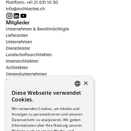
Plattform: +41 21 631 10 50
info@architectes.ch
Mitglieder
Unternehmen & Bevollmächtigte
Lieferanten
Unternehmen
Dienstleister
Landschaftsarchitekten
Innenarchitekten
Architekten
Generalunternehmen
×
Beauftragte Unternehmen
Installateure
Diese Webseite verwendet
Hersteller/Lieferanten
FRENCH
Cookies.
Bauherrschaften
GERMAN
Immobilienverwaltungsgesellschaften
Wir verwenden Cookies, um Inhalte und
Stockwerkeigentum
Anzeigen zu personalisieren und unseren
Reportagen
Datenverkehr zu analysieren. Wir geben
Informationen über Ihre Nutzung unserer
Wohnungen
Website auch an unsere Werbe- und