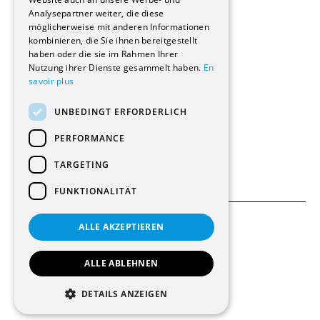
Renovierungen
Analysepartner weiter, die diese
Innere Umbauten
möglicherweise mit anderen Informationen
Gastgewerbe und Tourismus
kombinieren, die Sie ihnen bereitgestellt
Verwaltungsgebäude und Geschäfte
haben oder die sie im Rahmen Ihrer
Schuleinrichtungen
Nutzung ihrer Dienste gesammelt haben.
En
savoir plus
Medizinische Einrichtungen
Villen
UNBEDINGT ERFORDERLICH
Kultur - Sport - Freizeit
Industrie - Handwerk
PERFORMANCE
Transport und Parkplätze
Diverse Bauten
TARGETING
FUNKTIONALITÄT
ALLE AKZEPTIEREN
Allgemeine Bedingungen
Einstellungen für Cookies
ALLE ABLEHNEN
© 2026 Alle Rechte vorbehalten
DETAILS ANZEIGEN