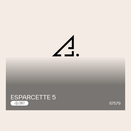
ESPARCETTE 5
67579
287