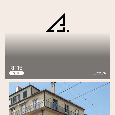
RF 15
35/3574
113