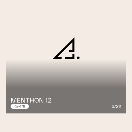
MENTHON 12
67211
478