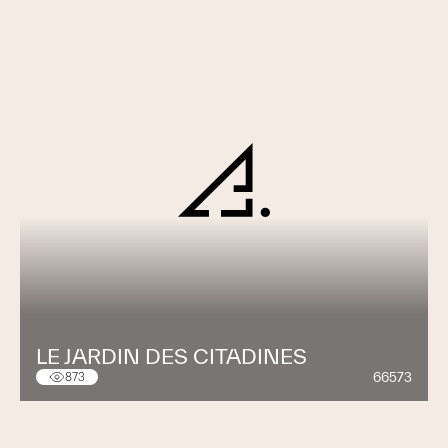
LE JARDIN DES CITADINES
66573
873