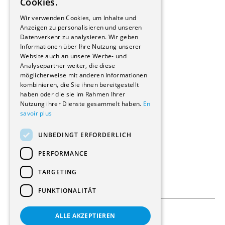
Cookies.
Bauherrschaften
GERMAN
Immobilienverwaltungsgesellschaften
Wir verwenden Cookies, um Inhalte und
Stockwerkeigentum
Anzeigen zu personalisieren und unseren
Reportagen
Datenverkehr zu analysieren. Wir geben
Informationen über Ihre Nutzung unserer
Wohnungen
Website auch an unsere Werbe- und
Renovierungen
Analysepartner weiter, die diese
Innere Umbauten
möglicherweise mit anderen Informationen
Gastgewerbe und Tourismus
kombinieren, die Sie ihnen bereitgestellt
Verwaltungsgebäude und Geschäfte
haben oder die sie im Rahmen Ihrer
Schuleinrichtungen
Nutzung ihrer Dienste gesammelt haben.
En
savoir plus
Medizinische Einrichtungen
Villen
UNBEDINGT ERFORDERLICH
Kultur - Sport - Freizeit
Industrie - Handwerk
PERFORMANCE
Transport und Parkplätze
Diverse Bauten
TARGETING
FUNKTIONALITÄT
ALLE AKZEPTIEREN
Allgemeine Bedingungen