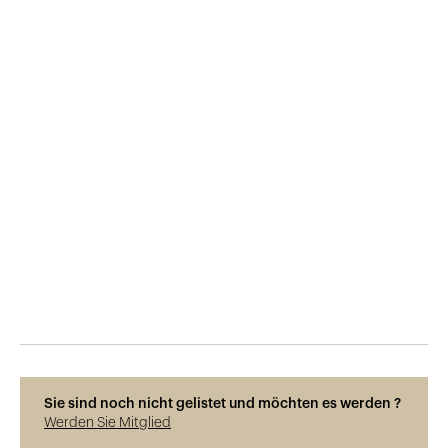
Veröffentlicht am
5.12.2018
596
Ansichten
Sie sind noch nicht gelistet und möchten es werden ?
Werden Sie Mitglied