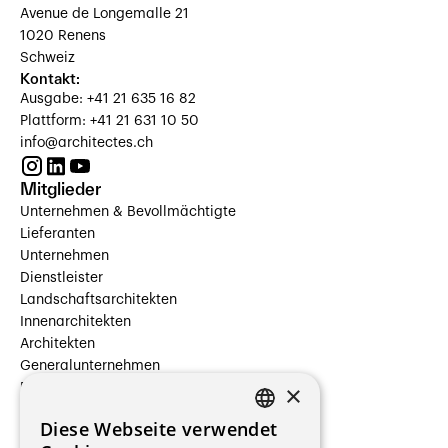
Avenue de Longemalle 21
1020 Renens
Schweiz
Kontakt:
Ausgabe: +41 21 635 16 82
Plattform: +41 21 631 10 50
info@architectes.ch
Mitglieder
Unternehmen & Bevollmächtigte
Lieferanten
Unternehmen
Dienstleister
Landschaftsarchitekten
Innenarchitekten
Architekten
Generalunternehmen
×
Beauftragte Unternehmen
Installateure
Diese Webseite verwendet
Hersteller/Lieferanten
FRENCH