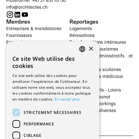
Plateforme: +41 21 631 10 50
info@architectes.ch
Membres
Reportages
Entreprises & mandataires
Logements
Fournisseurs
Rénovations
Entreprises
Transformations intérieures
×
Prestataires de services
Hôtelleries et tourismes
Architectes paysagistes
Bâtiments administratifs et
Ce site Web utilise des
FRENCH
Architectes d'intérieur
commerces
cookies
Architectes
Établissements scolaires
GERMAN
Ce site web utilise des cookies pour
Entreprises générales
Établissements médicaux
améliorer l'expérience de l'utilisateur. En
Ingénieurs et mandataires
Villas
utilisant notre site web, vous acceptez tous
Installateurs
Cultures - Sports - Loisirs
les cookies conformément à notre politique
Fabricants / Fournisseurs
Industrie - Artisanat
en matière de cookies.
En savoir plus
Maître d’Ouvrage
Transports et parkings
Régies immobilières
Constructions diverses
STRICTEMENT NÉCESSAIRES
Gestion PPE
PERFORMANCE
CIBLAGE