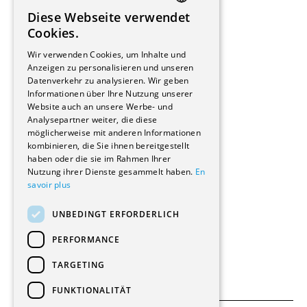
Installateure
Diese Webseite verwendet
Hersteller/Lieferanten
FRENCH
Cookies.
Bauherrschaften
GERMAN
Immobilienverwaltungsgesellschaften
Wir verwenden Cookies, um Inhalte und
Stockwerkeigentum
Anzeigen zu personalisieren und unseren
Reportagen
Datenverkehr zu analysieren. Wir geben
Informationen über Ihre Nutzung unserer
Wohnungen
Website auch an unsere Werbe- und
Renovierungen
Analysepartner weiter, die diese
Innere Umbauten
möglicherweise mit anderen Informationen
Gastgewerbe und Tourismus
kombinieren, die Sie ihnen bereitgestellt
Verwaltungsgebäude und Geschäfte
haben oder die sie im Rahmen Ihrer
Schuleinrichtungen
Nutzung ihrer Dienste gesammelt haben.
En
savoir plus
Medizinische Einrichtungen
Villen
UNBEDINGT ERFORDERLICH
Kultur - Sport - Freizeit
Industrie - Handwerk
PERFORMANCE
Transport und Parkplätze
Diverse Bauten
TARGETING
FUNKTIONALITÄT