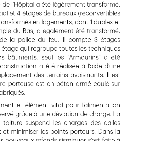
e de l’Hôpital a été légèrement transformé.
l et 4 étages de bureaux (reconvertibles
transformés en logements, dont 1 duplex et
Temple du Bas, a également été transformé,
e la police du feu. Il compte 3 étages
étage qui regroupe toutes les techniques
ns bâtiments, seul les “Armourins” a été
construction a été réalisée à l’aide d’une
éplacement des terrains avoisinants. Il est
ure porteuse est en béton armé coulé sur
fabriqués.
ment et élément vital pour l’alimentation
servé grâce à une déviation de charge. La
 toiture suspend les charges des dalles
 et minimiser les points porteurs. Dans la
es nouveaux refends sismiques s’est faite à