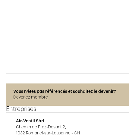
Publié le
1.4.2017
740
vues
Vous n’êtes pas référencés et souhaitez le devenir?
Devenez membre
Entreprises
Air-Ventil Sàrl
Chemin de Praz-Devant 2,
1032 Romanel-sur-Lausanne - CH