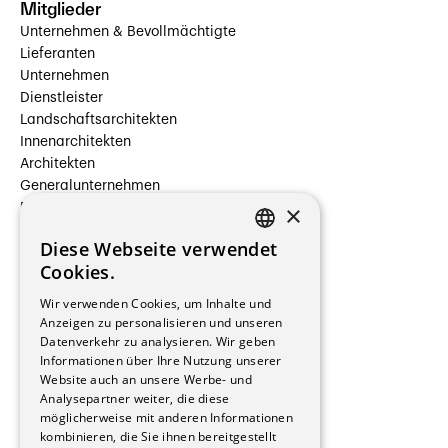
Mitglieder
Unternehmen & Bevollmächtigte
Lieferanten
Unternehmen
Dienstleister
Landschaftsarchitekten
Innenarchitekten
Architekten
Generalunternehmen
×
Beauftragte Unternehmen
Installateure
Diese Webseite verwendet
Hersteller/Lieferanten
FRENCH
Cookies.
Bauherrschaften
GERMAN
Immobilienverwaltungsgesellschaften
Wir verwenden Cookies, um Inhalte und
Stockwerkeigentum
Anzeigen zu personalisieren und unseren
Reportagen
Datenverkehr zu analysieren. Wir geben
Informationen über Ihre Nutzung unserer
Wohnungen
Website auch an unsere Werbe- und
Renovierungen
Analysepartner weiter, die diese
Innere Umbauten
möglicherweise mit anderen Informationen
Gastgewerbe und Tourismus
kombinieren, die Sie ihnen bereitgestellt