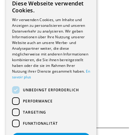
Diese Webseite verwendet
Hersteller/Lieferanten
FRENCH
Cookies.
Bauherrschaften
GERMAN
Immobilienverwaltungsgesellschaften
Wir verwenden Cookies, um Inhalte und
Stockwerkeigentum
Anzeigen zu personalisieren und unseren
Reportagen
Datenverkehr zu analysieren. Wir geben
Informationen über Ihre Nutzung unserer
Wohnungen
Website auch an unsere Werbe- und
Renovierungen
Analysepartner weiter, die diese
Innere Umbauten
möglicherweise mit anderen Informationen
Gastgewerbe und Tourismus
kombinieren, die Sie ihnen bereitgestellt
Verwaltungsgebäude und Geschäfte
haben oder die sie im Rahmen Ihrer
Schuleinrichtungen
Nutzung ihrer Dienste gesammelt haben.
En
savoir plus
Medizinische Einrichtungen
Villen
UNBEDINGT ERFORDERLICH
Kultur - Sport - Freizeit
Industrie - Handwerk
PERFORMANCE
Transport und Parkplätze
Diverse Bauten
TARGETING
FUNKTIONALITÄT