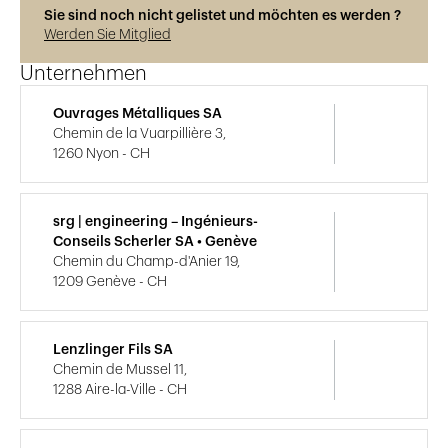
Sie sind noch nicht gelistet und möchten es werden ?
Werden Sie Mitglied
Unternehmen
Ouvrages Métalliques SA
Chemin de la Vuarpillière 3,
1260 Nyon - CH
srg | engineering – Ingénieurs-
Conseils Scherler SA • Genève
Chemin du Champ-d'Anier 19,
1209 Genève - CH
Lenzlinger Fils SA
Chemin de Mussel 11,
1288 Aire-la-Ville - CH