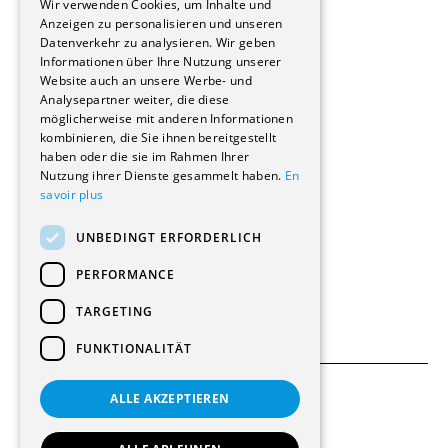
Wir verwenden Cookies, um Inhalte und
Stockwerkeigentum
Anzeigen zu personalisieren und unseren
Reportagen
Datenverkehr zu analysieren. Wir geben
Informationen über Ihre Nutzung unserer
Wohnungen
Website auch an unsere Werbe- und
Renovierungen
Analysepartner weiter, die diese
Innere Umbauten
möglicherweise mit anderen Informationen
Gastgewerbe und Tourismus
kombinieren, die Sie ihnen bereitgestellt
Verwaltungsgebäude und Geschäfte
haben oder die sie im Rahmen Ihrer
Schuleinrichtungen
Nutzung ihrer Dienste gesammelt haben.
En
savoir plus
Medizinische Einrichtungen
Villen
UNBEDINGT ERFORDERLICH
Kultur - Sport - Freizeit
Industrie - Handwerk
PERFORMANCE
Transport und Parkplätze
Diverse Bauten
TARGETING
FUNKTIONALITÄT
ALLE AKZEPTIEREN
Allgemeine Bedingungen
Einstellungen für Cookies