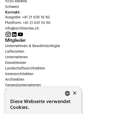
1020 Renens
Schweiz
Kontakt:
Ausgabe: +41 21 635 16 82
Plattform: +41 21 631 10 50
info@architectes.ch
Mitglieder
Unternehmen & Bevollmächtigte
Lieferanten
Unternehmen
Dienstleister
Landschaftsarchitekten
Innenarchitekten
Architekten
Generalunternehmen
×
Beauftragte Unternehmen
Installateure
Diese Webseite verwendet
Hersteller/Lieferanten
FRENCH
Cookies.
Bauherrschaften
GERMAN
Immobilienverwaltungsgesellschaften