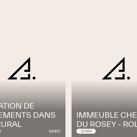
ATION DE
EMENTS DANS
IMMEUBLE CH
RURAL
DU ROSEY - RO
64401
884