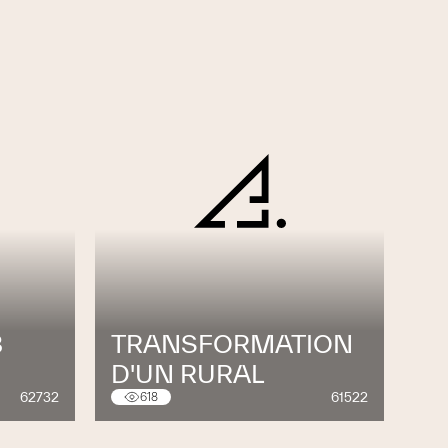
B
TRANSFORMATION
D'UN RURAL
62732
61522
618