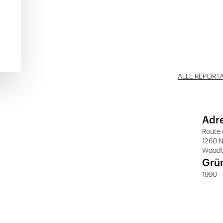
ALLE REPORT
Adr
Route 
1260 N
Waad
Grü
1990