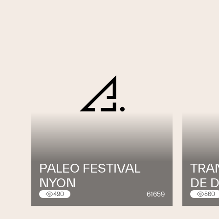
PALEO FESTIVAL
TRA
NYON
DE 
61659
490
860