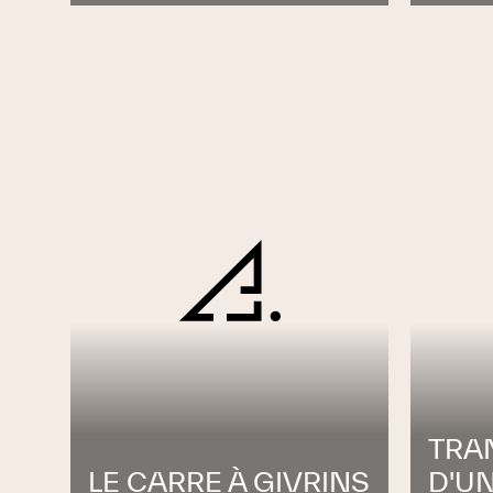
TRA
LE CARRE À GIVRINS
D'U