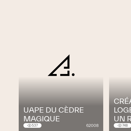
CRÉ
UAPE DU CÈDRE
LOG
MAGIQUE
UN 
62008
537
748