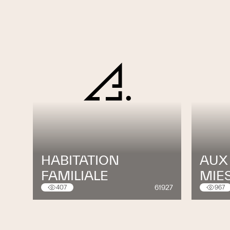
HABITATION
AUX
FAMILIALE
MIE
61927
407
967