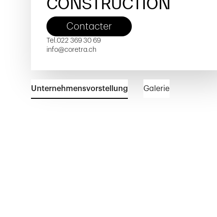
CONSTRUCTION
Contacter
Tel.
022 369 30 69
info@coretra.ch
Unternehmensvorstellung
Galerie