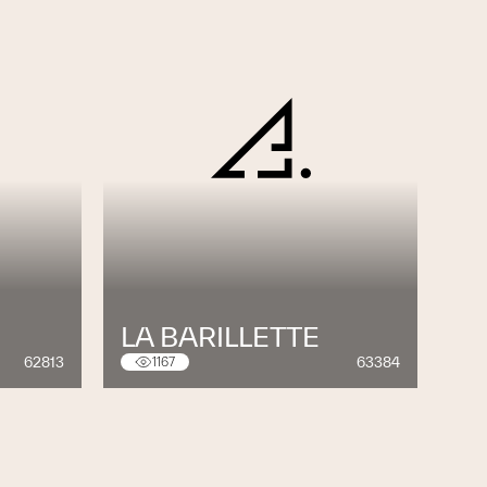
LA BARILLETTE
62813
63384
1167