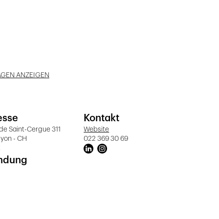
AGEN ANZEIGEN
esse
Kontakt
de Saint-Cergue 311
Website
yon - CH
022 369 30 69
t
ndung