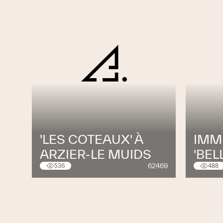
'LES COTEAUX' À
IMM
ARZIER-LE MUIDS
'BEL
62469
536
488