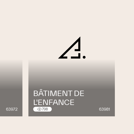
BÂTIMENT DE
L'ENFANCE
63972
63981
798