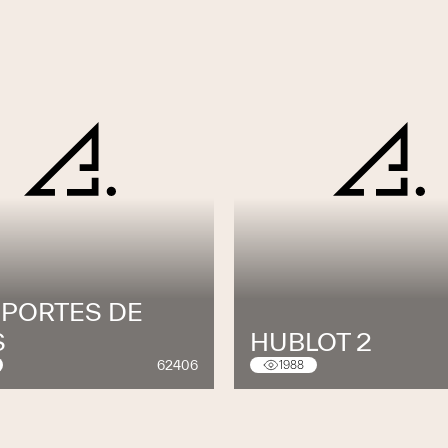
 PORTES DE
S
HUBLOT 2
62406
1988