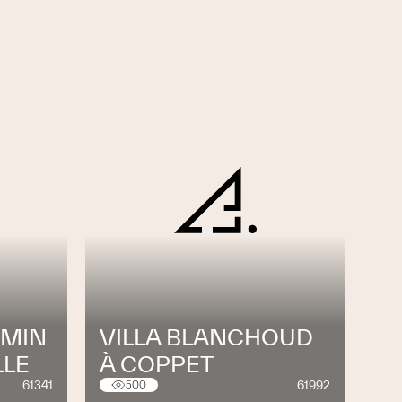
EMIN
VILLA BLANCHOUD
LLE
À COPPET
61341
61992
500