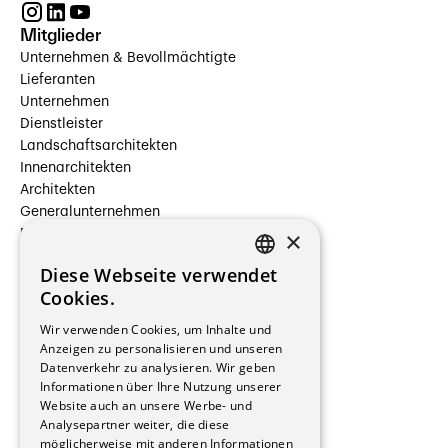
Mitglieder
Unternehmen & Bevollmächtigte
Lieferanten
Unternehmen
Dienstleister
Landschaftsarchitekten
Innenarchitekten
Architekten
Generalunternehmen
×
Beauftragte Unternehmen
Installateure
Diese Webseite verwendet
Hersteller/Lieferanten
FRENCH
Cookies.
Bauherrschaften
GERMAN
Immobilienverwaltungsgesellschaften
Wir verwenden Cookies, um Inhalte und
Stockwerkeigentum
Anzeigen zu personalisieren und unseren
Reportagen
Datenverkehr zu analysieren. Wir geben
Informationen über Ihre Nutzung unserer
Wohnungen
Website auch an unsere Werbe- und
Renovierungen
Analysepartner weiter, die diese
Innere Umbauten
möglicherweise mit anderen Informationen