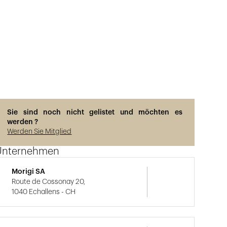
Sie sind noch nicht gelistet und möchten es
werden ?
Werden Sie Mitglied
Unternehmen
Morigi SA
Route de Cossonay 20,
1040 Echallens - CH