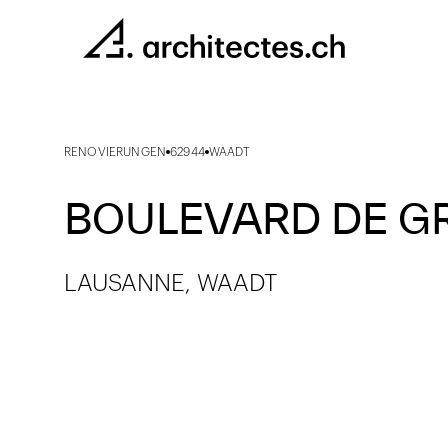
RENOVIERUNGEN
62944
WAADT
BOULEVARD DE GR
LAUSANNE, WAADT