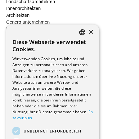
Landschaftsarchitekten
Innenarchitekten
Architekten
Generalunternehmen
×
Beauftragte Unternehmen
Installateure
Diese Webseite verwendet
Hersteller/Lieferanten
FRENCH
Cookies.
Bauherrschaften
GERMAN
Immobilienverwaltungsgesellschaften
Wir verwenden Cookies, um Inhalte und
Stockwerkeigentum
Anzeigen zu personalisieren und unseren
Reportagen
Datenverkehr zu analysieren. Wir geben
Informationen über Ihre Nutzung unserer
Wohnungen
Website auch an unsere Werbe- und
Renovierungen
Analysepartner weiter, die diese
Innere Umbauten
möglicherweise mit anderen Informationen
Gastgewerbe und Tourismus
kombinieren, die Sie ihnen bereitgestellt
Verwaltungsgebäude und Geschäfte
haben oder die sie im Rahmen Ihrer
Schuleinrichtungen
Nutzung ihrer Dienste gesammelt haben.
En
savoir plus
Medizinische Einrichtungen
Villen
UNBEDINGT ERFORDERLICH
Kultur - Sport - Freizeit
Industrie - Handwerk