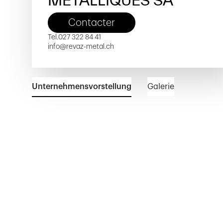
MÉTALLIQUES SA
Contacter
Tel.
027 322 84 41
info@revaz-metal.ch
Unternehmensvorstellung
Galerie