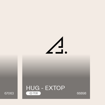
HUG - EXTOP
67063
66898
708