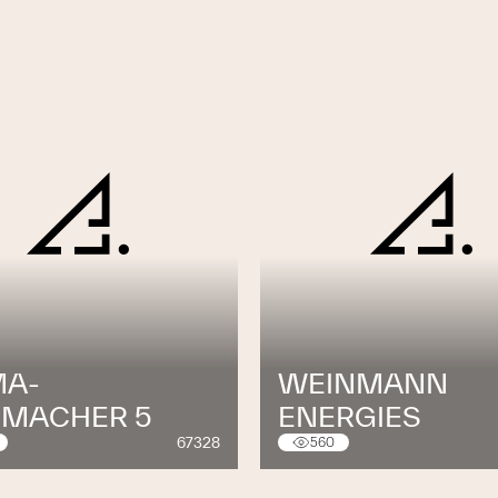
A-
WEINMANN
MACHER 5
ENERGIES
67328
560