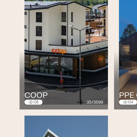
COOP
PPE
35/3599
128
124