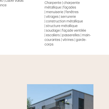
90 | Label Valais
Charpente | charpente
ence
métallique | façades
| menuiserie | fenêtres
| vitrages | serrurerie
| construction métallique
| structure métallique
| soudage | façade ventilée
| escaliers | passerelles | main-
courantes | vitrines | garde-
corps