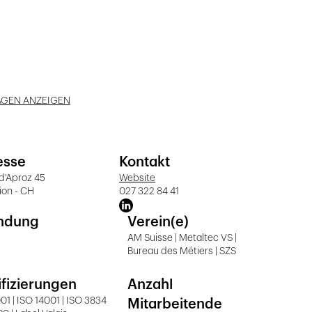
AGEN ANZEIGEN
esse
Kontakt
d'Aproz 45
Website
ion - CH
027 322 84 41
ndung
Verein(e)
AM Suisse | Metaltec VS |
Bureau des Métiers | SZS
ifizierungen
Anzahl
01 | ISO 14001 | ISO 3834
Mitarbeitende