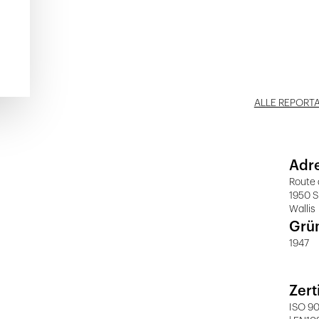
ALLE REPORT
Adr
Route 
1950 S
Wallis
Grü
1947
Zert
ISO 90