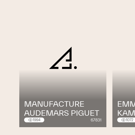
MANUFACTURE
EMM
AUDEMARS PIGUET
KAM
67831
1994
1072