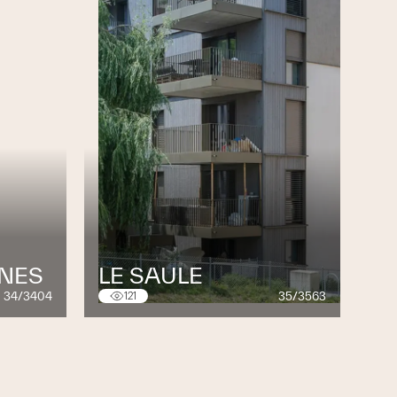
INES
LE SAULE
34/3404
35/3563
121