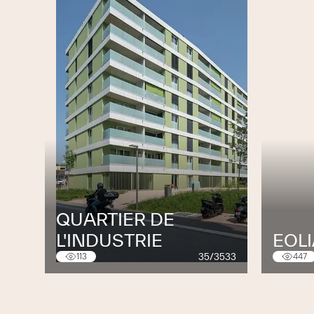
QUARTIER DE
L'INDUSTRIE
EOL
35/3533
113
447