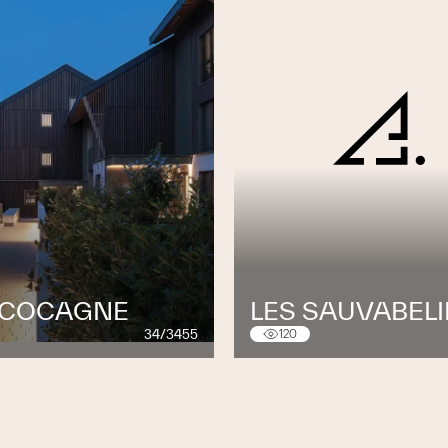
 COCAGNE
LES SAUVABEL
34/3455
120