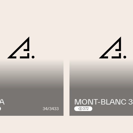
IA
MONT-BLANC 
34/3433
372