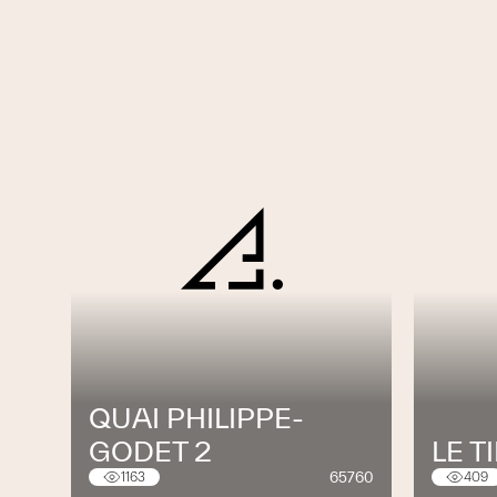
QUAI PHILIPPE-
GODET 2
LE T
65760
1163
409