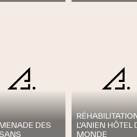
RÉHABILITATIO
MENADE DES
L'ANIEN HÔTEL 
ISANS
MONDE