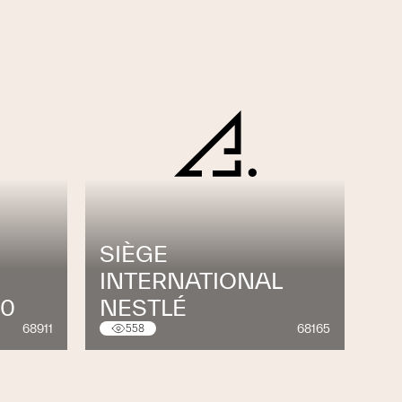
SIÈGE
INTERNATIONAL
30
NESTLÉ
68911
68165
558