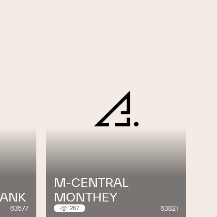
M-CENTRAL
BANK
MONTHEY
63577
63821
1267