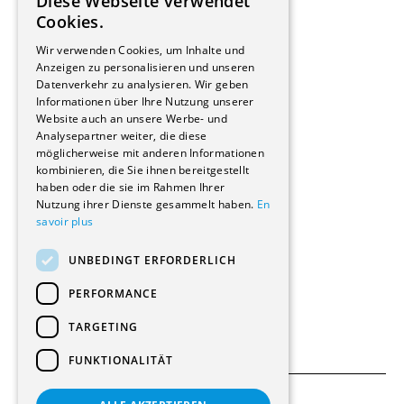
Diese Webseite verwendet
Hersteller/Lieferanten
FRENCH
Cookies.
Bauherrschaften
GERMAN
Immobilienverwaltungsgesellschaften
Wir verwenden Cookies, um Inhalte und
Stockwerkeigentum
Anzeigen zu personalisieren und unseren
Reportagen
Datenverkehr zu analysieren. Wir geben
Informationen über Ihre Nutzung unserer
Wohnungen
Website auch an unsere Werbe- und
Renovierungen
Analysepartner weiter, die diese
Innere Umbauten
möglicherweise mit anderen Informationen
Gastgewerbe und Tourismus
kombinieren, die Sie ihnen bereitgestellt
Verwaltungsgebäude und Geschäfte
haben oder die sie im Rahmen Ihrer
Schuleinrichtungen
Nutzung ihrer Dienste gesammelt haben.
En
savoir plus
Medizinische Einrichtungen
Villen
UNBEDINGT ERFORDERLICH
Kultur - Sport - Freizeit
Industrie - Handwerk
PERFORMANCE
Transport und Parkplätze
Diverse Bauten
TARGETING
FUNKTIONALITÄT