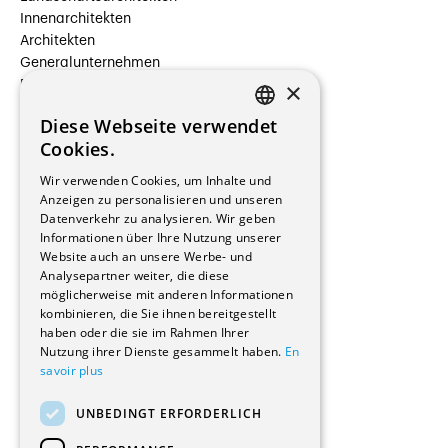
Innenarchitekten
Architekten
Generalunternehmen
×
Beauftragte Unternehmen
Installateure
Diese Webseite verwendet
Hersteller/Lieferanten
FRENCH
Cookies.
Bauherrschaften
GERMAN
Immobilienverwaltungsgesellschaften
Wir verwenden Cookies, um Inhalte und
Stockwerkeigentum
Anzeigen zu personalisieren und unseren
Reportagen
Datenverkehr zu analysieren. Wir geben
Informationen über Ihre Nutzung unserer
Wohnungen
Website auch an unsere Werbe- und
Renovierungen
Analysepartner weiter, die diese
Innere Umbauten
möglicherweise mit anderen Informationen
Gastgewerbe und Tourismus
kombinieren, die Sie ihnen bereitgestellt
Verwaltungsgebäude und Geschäfte
haben oder die sie im Rahmen Ihrer
Schuleinrichtungen
Nutzung ihrer Dienste gesammelt haben.
En
savoir plus
Medizinische Einrichtungen
Villen
UNBEDINGT ERFORDERLICH
Kultur - Sport - Freizeit
Industrie - Handwerk