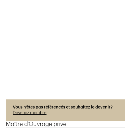
Publié le
29.5.2015
858
vues
Vous n’êtes pas référencés et souhaitez le devenir?
Devenez membre
Maître d’Ouvrage privé