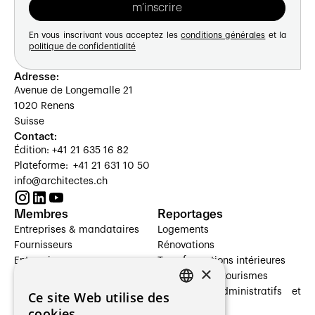
En vous inscrivant vous acceptez les
conditions générales
et la
politique de confidentialité
Adresse:
Avenue de Longemalle 21
1020 Renens
Suisse
Contact:
Édition: +41 21 635 16 82
Plateforme: +41 21 631 10 50
info@architectes.ch
Membres
Reportages
Entreprises & mandataires
Logements
Fournisseurs
Rénovations
Entreprises
Transformations intérieures
×
Prestataires de services
Hôtelleries et tourismes
Architectes paysagistes
Bâtiments administratifs et
Ce site Web utilise des
FRENCH
Architectes d'intérieur
commerces
cookies