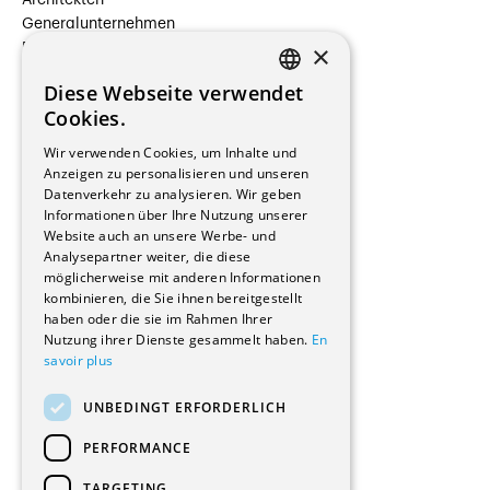
Architekten
Generalunternehmen
×
Beauftragte Unternehmen
Installateure
Diese Webseite verwendet
Hersteller/Lieferanten
FRENCH
Cookies.
Bauherrschaften
GERMAN
Immobilienverwaltungsgesellschaften
Wir verwenden Cookies, um Inhalte und
Stockwerkeigentum
Anzeigen zu personalisieren und unseren
Reportagen
Datenverkehr zu analysieren. Wir geben
Informationen über Ihre Nutzung unserer
Wohnungen
Website auch an unsere Werbe- und
Renovierungen
Analysepartner weiter, die diese
Innere Umbauten
möglicherweise mit anderen Informationen
Gastgewerbe und Tourismus
kombinieren, die Sie ihnen bereitgestellt
Verwaltungsgebäude und Geschäfte
haben oder die sie im Rahmen Ihrer
Schuleinrichtungen
Nutzung ihrer Dienste gesammelt haben.
En
savoir plus
Medizinische Einrichtungen
Villen
UNBEDINGT ERFORDERLICH
Kultur - Sport - Freizeit
Industrie - Handwerk
PERFORMANCE
Transport und Parkplätze
Diverse Bauten
TARGETING