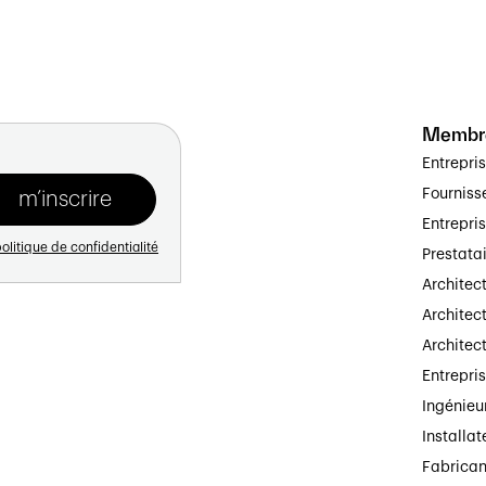
Membr
Entrepri
Fourniss
Entrepri
olitique de confidentialité
Prestata
Architec
Architect
Architec
Entrepri
Ingénieu
Installat
Fabrican