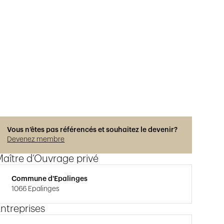
Vous n’êtes pas référencés et souhaitez le devenir?
Devenez membre
aître d’Ouvrage privé
Commune d'Epalinges
1066 Epalinges
ntreprises