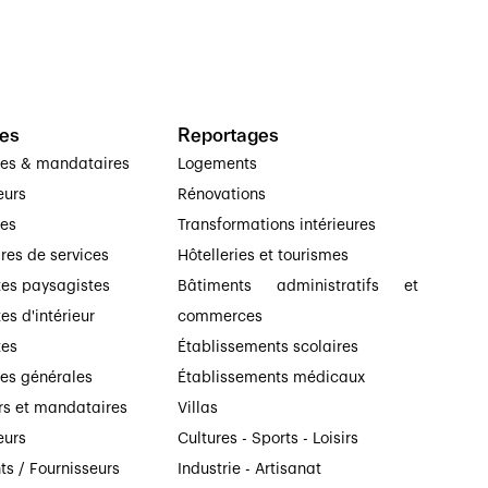
es
Reportages
ses & mandataires
Logements
eurs
Rénovations
ses
Transformations intérieures
ires de services
Hôtelleries et tourismes
tes paysagistes
Bâtiments administratifs et
es d'intérieur
commerces
tes
Établissements scolaires
ses générales
Établissements médicaux
rs et mandataires
Villas
eurs
Cultures - Sports - Loisirs
ts / Fournisseurs
Industrie - Artisanat