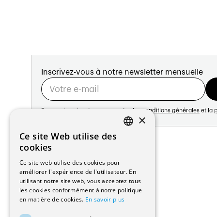
Inscrivez-vous à notre newsletter mensuelle
En vous inscrivant vous acceptez les
conditions générales
et la
p
×
Adresse:
Ce site Web utilise des
FRENCH
Avenue de Longemalle 21
cookies
1020 Renens
GERMAN
Ce site web utilise des cookies pour
Suisse
améliorer l'expérience de l'utilisateur. En
Contact:
utilisant notre site web, vous acceptez tous
Édition: +41 21 635 16 82
les cookies conformément à notre politique
Plateforme: +41 21 631 10 50
en matière de cookies.
En savoir plus
info@architectes.ch