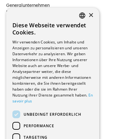
Generalunternehmen
×
Beauftragte Unternehmen
Installateure
Diese Webseite verwendet
Hersteller/Lieferanten
FRENCH
Cookies.
Bauherrschaften
GERMAN
Immobilienverwaltungsgesellschaften
Wir verwenden Cookies, um Inhalte und
Stockwerkeigentum
Anzeigen zu personalisieren und unseren
Reportagen
Datenverkehr zu analysieren. Wir geben
Informationen über Ihre Nutzung unserer
Wohnungen
Website auch an unsere Werbe- und
Renovierungen
Analysepartner weiter, die diese
Innere Umbauten
möglicherweise mit anderen Informationen
Gastgewerbe und Tourismus
kombinieren, die Sie ihnen bereitgestellt
Verwaltungsgebäude und Geschäfte
haben oder die sie im Rahmen Ihrer
Schuleinrichtungen
Nutzung ihrer Dienste gesammelt haben.
En
savoir plus
Medizinische Einrichtungen
Villen
UNBEDINGT ERFORDERLICH
Kultur - Sport - Freizeit
Industrie - Handwerk
PERFORMANCE
Transport und Parkplätze
Diverse Bauten
TARGETING