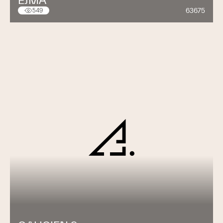
EJMA
63675
549