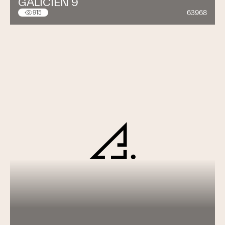
GALICIEN 9
63968
915