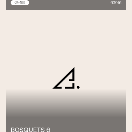
63916
499
BOSQUETS 6