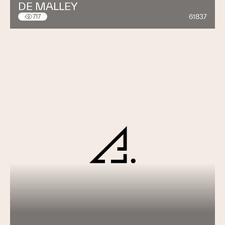
DE MALLEY
61837
717