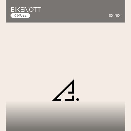
EIKENOTT
63282
1082