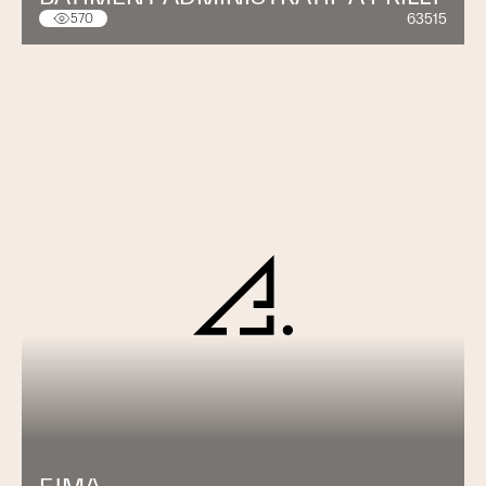
63515
570