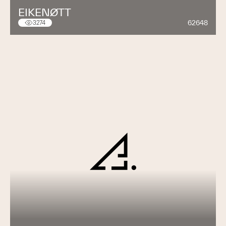
EIKENØTT
62648
3274