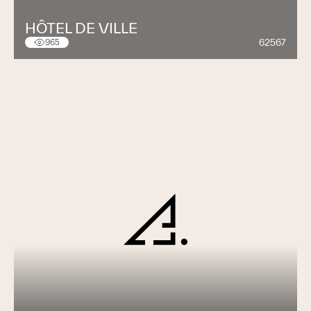
HÔTEL DE VILLE
62567
965