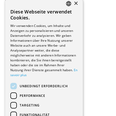
×
Beauftragte Unternehmen
Installateure
Diese Webseite verwendet
Hersteller/Lieferanten
FRENCH
Cookies.
Bauherrschaften
GERMAN
Immobilienverwaltungsgesellschaften
Wir verwenden Cookies, um Inhalte und
Stockwerkeigentum
Anzeigen zu personalisieren und unseren
Reportagen
Datenverkehr zu analysieren. Wir geben
Informationen über Ihre Nutzung unserer
Wohnungen
Website auch an unsere Werbe- und
Renovierungen
Analysepartner weiter, die diese
Innere Umbauten
möglicherweise mit anderen Informationen
Gastgewerbe und Tourismus
kombinieren, die Sie ihnen bereitgestellt
Verwaltungsgebäude und Geschäfte
haben oder die sie im Rahmen Ihrer
Schuleinrichtungen
Nutzung ihrer Dienste gesammelt haben.
En
savoir plus
Medizinische Einrichtungen
Villen
UNBEDINGT ERFORDERLICH
Kultur - Sport - Freizeit
Industrie - Handwerk
PERFORMANCE
Transport und Parkplätze
Diverse Bauten
TARGETING
FUNKTIONALITÄT