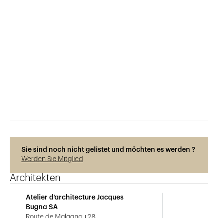
Veröffentlicht am
8.6.2021
1'015
Ansichten
Sie sind noch nicht gelistet und möchten es werden ?
Werden Sie Mitglied
Architekten
Atelier d'architecture Jacques
Bugna SA
Route de Malagnou 28,