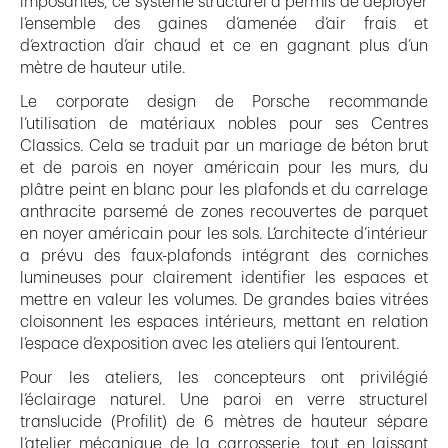
imposantes, ce système structurel a permis de déployer
l’ensemble des gaines d’amenée d’air frais et
d’extraction d’air chaud et ce en gagnant plus d’un
mètre de hauteur utile.
Le corporate design de Porsche recommande
l’utilisation de matériaux nobles pour ses Centres
Classics. Cela se traduit par un mariage de béton brut
et de parois en noyer américain pour les murs, du
plâtre peint en blanc pour les plafonds et du carrelage
anthracite parsemé de zones recouvertes de parquet
en noyer américain pour les sols. L’architecte d’intérieur
a prévu des faux-plafonds intégrant des corniches
lumineuses pour clairement identifier les espaces et
mettre en valeur les volumes. De grandes baies vitrées
cloisonnent les espaces intérieurs, mettant en relation
l’espace d’exposition avec les ateliers qui l’entourent.
Pour les ateliers, les concepteurs ont privilégié
l’éclairage naturel. Une paroi en verre structurel
translucide (Profilit) de 6 mètres de hauteur sépare
l’atelier mécanique de la carrosserie, tout en laissant