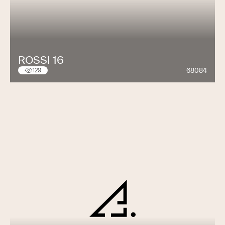
ROSSI 16
68084
129