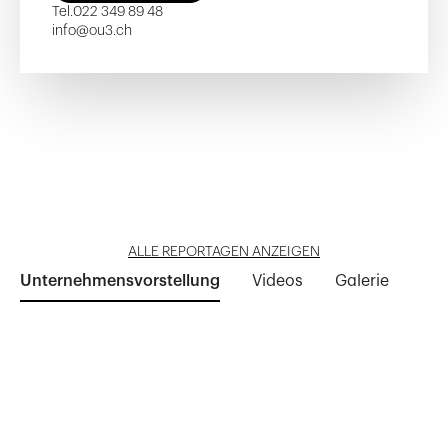
Tel.
022 349 89 48
info@ou3.ch
Alfred-Betems 2-12
Église du Sacré-Coeur
Grange-Canal
Curling Tivoli
Saint-Julien 110
Reportage öffnen
Reportage öffnen
Reportage öffnen
Reportage öffnen
Reportage öffnen
ALLE REPORTAGEN ANZEIGEN
Unternehmensvorstellung
Videos
Galerie