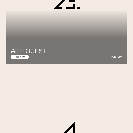
AILE OUEST
64195
735