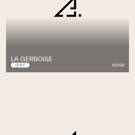
LA GERBOISE
62599
837