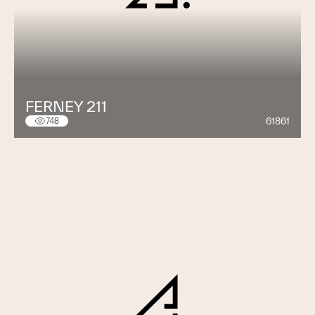
FERNEY 211
61861
748