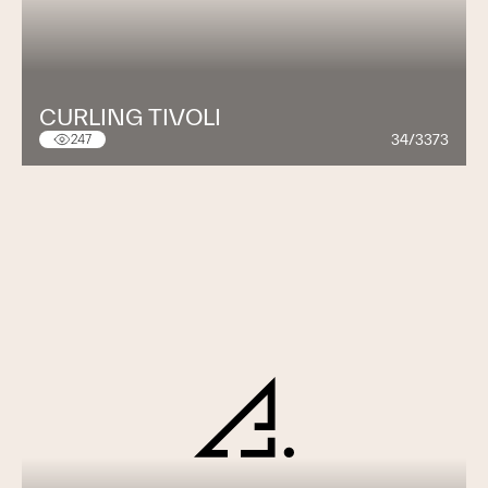
CURLING TIVOLI
34/3373
247