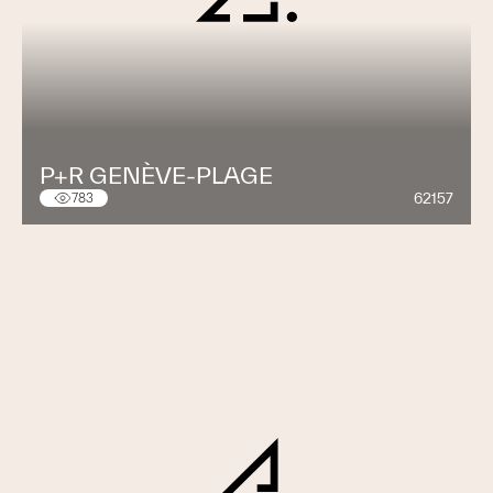
P+R GENÈVE-PLAGE
62157
783