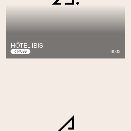
HÔTEL IBIS
61813
1099