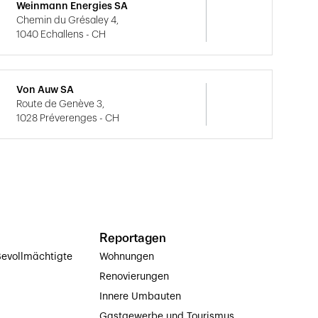
Weinmann Energies SA
Chemin du Grésaley 4,
1040 Echallens - CH
Von Auw SA
Route de Genève 3,
1028 Préverenges - CH
Reportagen
evollmächtigte
Wohnungen
Renovierungen
Innere Umbauten
Gastgewerbe und Tourismus