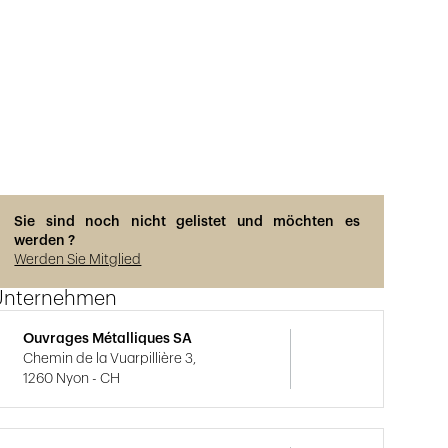
Sie sind noch nicht gelistet und möchten es
werden ?
Werden Sie Mitglied
Unternehmen
Ouvrages Métalliques SA
Chemin de la Vuarpillière 3,
1260 Nyon - CH