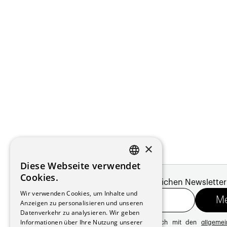
×
Diese Webseite verwendet
FRENCH
Cookies.
Melde dich für unseren monatlichen Newsletter
GERMAN
Wir verwenden Cookies, um Inhalte und
Anzeigen zu personalisieren und unseren
Datenverkehr zu analysieren. Wir geben
Informationen über Ihre Nutzung unserer
Mit der Registrierung erklären Sie sich mit den
allgeme