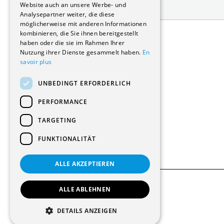
Website auch an unsere Werbe- und
Datenschutzrichtlinie
Analysepartner weiter, die diese
möglicherweise mit anderen Informationen
Adresse:
kombinieren, die Sie ihnen bereitgestellt
Avenue de Longemalle 21
haben oder die sie im Rahmen Ihrer
1020 Renens
Nutzung ihrer Dienste gesammelt haben.
En
Schweiz
savoir plus
Kontakt:
Ausgabe: +41 21 635 16 82
UNBEDINGT ERFORDERLICH
Plattform: +41 21 631 10 50
info@architectes.ch
PERFORMANCE
TARGETING
FUNKTIONALITÄT
ALLE AKZEPTIEREN
ALLE ABLEHNEN
© 2026 Alle Rechte vorbehalten
DETAILS ANZEIGEN