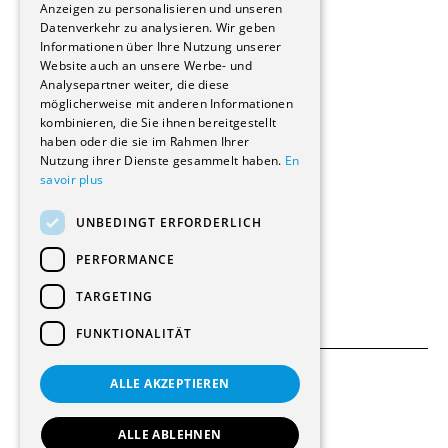
Stockwerkeigentum
Anzeigen zu personalisieren und unseren
Reportagen
Datenverkehr zu analysieren. Wir geben
Informationen über Ihre Nutzung unserer
Wohnungen
Website auch an unsere Werbe- und
Renovierungen
Analysepartner weiter, die diese
Innere Umbauten
möglicherweise mit anderen Informationen
Gastgewerbe und Tourismus
kombinieren, die Sie ihnen bereitgestellt
Verwaltungsgebäude und Geschäfte
haben oder die sie im Rahmen Ihrer
Schuleinrichtungen
Nutzung ihrer Dienste gesammelt haben.
En
savoir plus
Medizinische Einrichtungen
Villen
UNBEDINGT ERFORDERLICH
Kultur - Sport - Freizeit
Industrie - Handwerk
PERFORMANCE
Transport und Parkplätze
Diverse Bauten
TARGETING
FUNKTIONALITÄT
ALLE AKZEPTIEREN
Allgemeine Bedingungen
Einstellungen für Cookies
ALLE ABLEHNEN