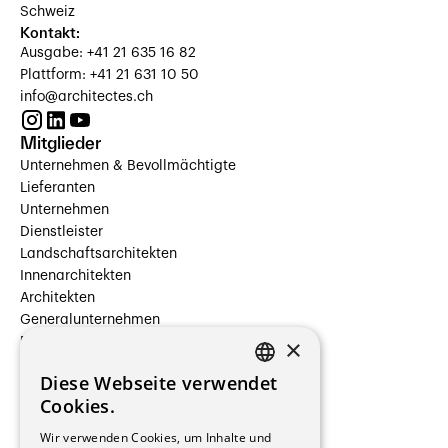
Schweiz
Kontakt:
Ausgabe: +41 21 635 16 82
Plattform: +41 21 631 10 50
info@architectes.ch
Mitglieder
Unternehmen & Bevollmächtigte
Lieferanten
Unternehmen
Dienstleister
Landschaftsarchitekten
Innenarchitekten
Architekten
Generalunternehmen
×
Beauftragte Unternehmen
Installateure
Diese Webseite verwendet
Hersteller/Lieferanten
FRENCH
Cookies.
Bauherrschaften
GERMAN
Immobilienverwaltungsgesellschaften
Wir verwenden Cookies, um Inhalte und