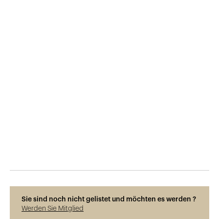
Veröffentlicht am
29.5.2015
768
Ansichten
Sie sind noch nicht gelistet und möchten es werden ?
Werden Sie Mitglied