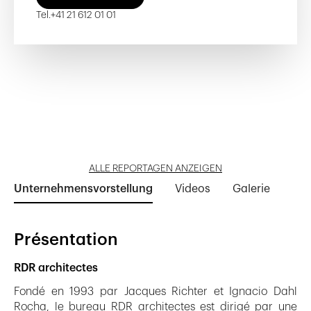
Tel.
+41 21 612 01 01
Tissot 16 - 18
Les Cèdres GZ3
Gilamont 13-19B
The Circle - E
The Circle - IT
Reportage öffnen
Reportage öffnen
Reportage öffnen
Reportage öffnen
Reportage öffnen
ALLE REPORTAGEN ANZEIGEN
Unternehmensvorstellung
Videos
Galerie
Présentation
RDR architectes
Fondé en 1993 par Jacques Richter et Ignacio Dahl
Rocha, le bureau RDR architectes est dirigé par une