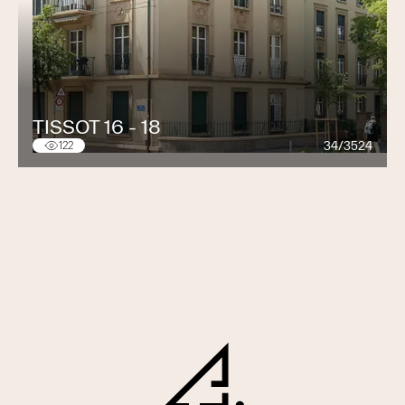
“Toward an Integral Practice of Architecture”,
Bâle, Berlin, Boston: Birkhäuser (janvier 2014).
“The Architecture of Richter & Dahl Rocha”,
Birkhäuser (2007).
“A Modern Move, Transforming Nestlé
TISSOT 16 - 18
Headquarters in Vevey, Richter and Dahl Rocha
34/3524
122
architects”, Bâle, Berlin, Boston: Birkhäuser
(2002).
“Building on our Foundations”, Vevey: Nestlé
(2000).
“Richter et Dahl Rocha, Contemporary World
Architects”, Gloucester: Rockport Ed. (1999).
“Richter et Dahl Rocha, architectes 1990-1996”,
Centro de Estudios de Arquitectura
Contemporánea Universidad Torcuato Di Tella
(1997).