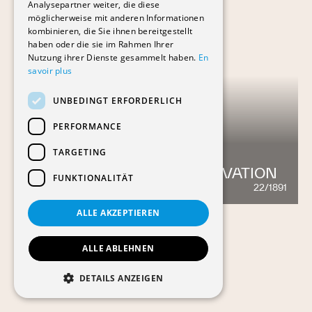
Analysepartner weiter, die diese
möglicherweise mit anderen Informationen
kombinieren, die Sie ihnen bereitgestellt
haben oder die sie im Rahmen Ihrer
Nutzung ihrer Dienste gesammelt haben.
En
savoir plus
UNBEDINGT ERFORDERLICH
PERFORMANCE
TARGETING
EPFL - QUARTIER DE L'INNOVATION
FUNKTIONALITÄT
22/1891
751
ALLE AKZEPTIEREN
ALLE ABLEHNEN
DETAILS ANZEIGEN