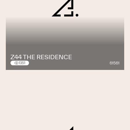
Z44 THE RESIDENCE
61561
1351