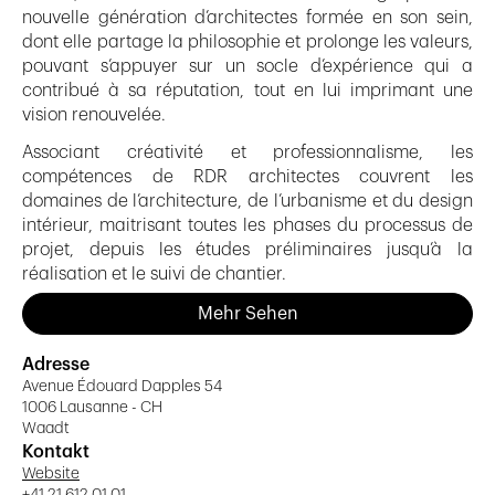
nouvelle génération d’architectes formée en son sein,
dont elle partage la philosophie et prolonge les valeurs,
pouvant s’appuyer sur un socle d’expérience qui a
contribué à sa réputation, tout en lui imprimant une
vision renouvelée.
Associant créativité et professionnalisme, les
compétences de RDR architectes couvrent les
domaines de l’architecture, de l’urbanisme et du design
intérieur, maitrisant toutes les phases du processus de
projet, depuis les études préliminaires jusqu’à la
réalisation et le suivi de chantier.
Au cours des années, ses équipes à Lausanne et Buenos
Mehr Sehen
Aires ont consolidé leur expérience d’une pratique
architecturale collaborative, développant un large
Adresse
éventail de projets - de taille, de programmes, et de
Avenue Édouard Dapples 54
complexités divers – à la faveur de mandats publics ou
1006 Lausanne - CH
Waadt
privés, acquis par commande directe ou concours.
Kontakt
La direction de l'équipe lausannoise est assurée par
Website