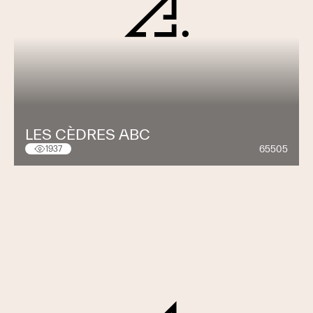
Genève (FTI), et dont le dynamisme et le prestige lui
vaut, selon la presse, le surnom de « Plan-les-Watches".
LES CÈDRES ABC
65505
1937