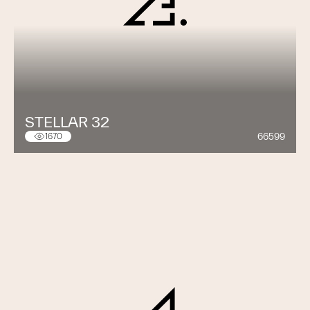
Quartier des Cèdres |
Chavannes-près-Renens,
Suisse | 2010
Etude de faisabilité et plan directeur pour des
logements, une tour de bureaux et un centre de
conférence, En cours.
IMD Mærsk Mc-Kinney Møller Center |
Lausanne,
STELLAR 32
Suisse | 2005 – 2008
66599
1670
Bâtiment d’enseignement incluant des salles de cours et
de séminaires, un auditoire et une cafétéria, Réalisé.
Tour de l’Esplanade |
Fribourg, Suisse | 2012 –
2012
Projet pour un complexe résidentiel à usage mixte
comprenant un hôtel, des bureaux et des espaces
publics, Concours PPP, Projet.
Route de Berne 46 |
Lausanne, Suisse | 2001 –