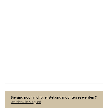
Veröffentlicht am
29.5.2015
548
Ansichten
Sie sind noch nicht gelistet und möchten es werden ?
Werden Sie Mitglied