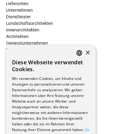
Lieferanten
Unternehmen
Dienstleister
Landschaftsarchitekten
Innenarchitekten
Architekten
Generalunternehmen
×
Beauftragte Unternehmen
Installateure
Diese Webseite verwendet
Hersteller/Lieferanten
FRENCH
Cookies.
Bauherrschaften
GERMAN
Immobilienverwaltungsgesellschaften
Wir verwenden Cookies, um Inhalte und
Stockwerkeigentum
Anzeigen zu personalisieren und unseren
Reportagen
Datenverkehr zu analysieren. Wir geben
Informationen über Ihre Nutzung unserer
Wohnungen
Website auch an unsere Werbe- und
Renovierungen
Analysepartner weiter, die diese
Innere Umbauten
möglicherweise mit anderen Informationen
Gastgewerbe und Tourismus
kombinieren, die Sie ihnen bereitgestellt
Verwaltungsgebäude und Geschäfte
haben oder die sie im Rahmen Ihrer
Schuleinrichtungen
Nutzung ihrer Dienste gesammelt haben.
En