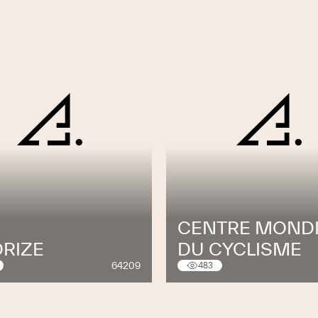
CENTRE MONDI
DRIZE
DU CYCLISME
64209
483