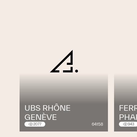
UBS RHÔNE
FER
GENÈVE
PHA
64158
2077
943