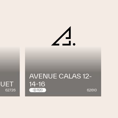
AVENUE CALAS 12-
GUET
14-16
62726
62610
1120