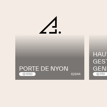
HAU
GES
PORTE DE NYON
GEN
62644
1050
1751