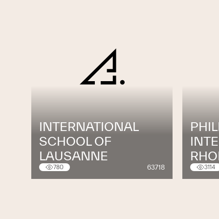
INTERNATIONAL
PHIL
SCHOOL OF
INT
LAUSANNE
RHO
63718
780
3114