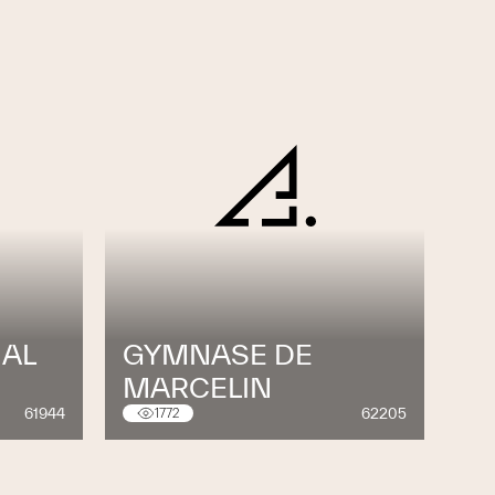
AL
GYMNASE DE
MARCELIN
61944
62205
1772