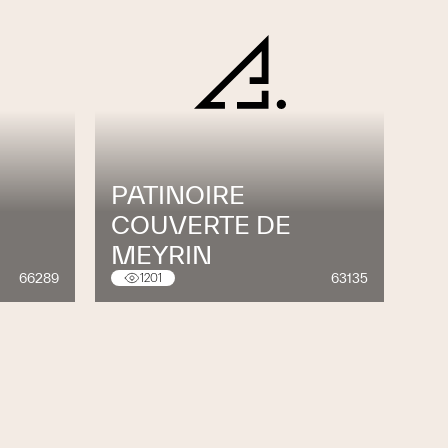
PATINOIRE
COUVERTE DE
MEYRIN
66289
63135
1201