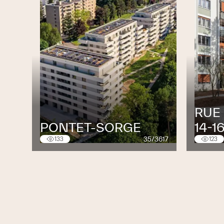
RUE
PONTET-SORGE
14-1
35/3617
133
123