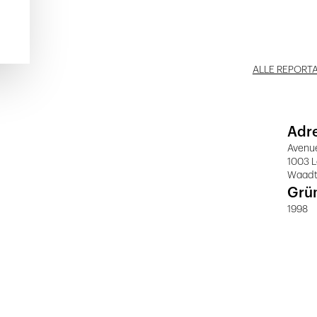
ALLE REPORT
Adr
Avenue
1003 
Waad
Grü
1998