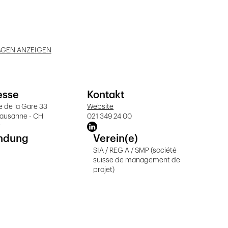
AGEN ANZEIGEN
esse
Kontakt
 de la Gare 33
Website
Lausanne - CH
021 349 24 00
t
ndung
Verein(e)
SIA / REG A / SMP (société
suisse de management de
projet)