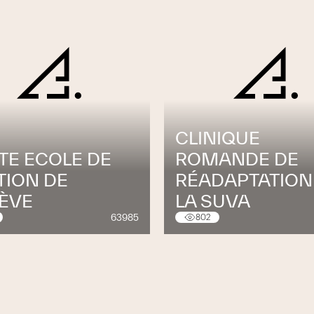
CLINIQUE
TE ECOLE DE
ROMANDE DE
TION DE
RÉADAPTATION
ÈVE
LA SUVA
63985
802