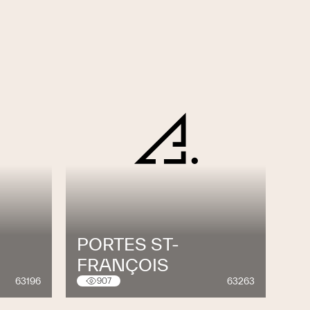
PORTES ST-
FRANÇOIS
63196
63263
907