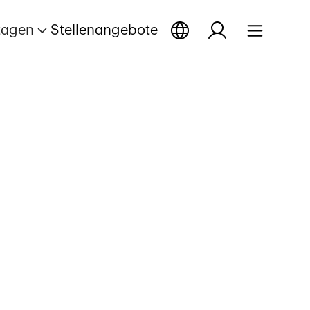
tagen
Stellenangebote
ffnen
portage öffnen
Reportage öffnen