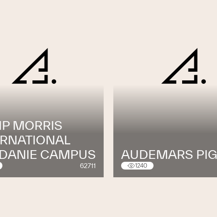
IP MORRIS
ERNATIONAL
DANIE CAMPUS
AUDEMARS PI
62711
1240