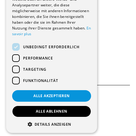
Renovierungen
Analysepartner weiter, die diese
Innere Umbauten
möglicherweise mit anderen Informationen
Gastgewerbe und Tourismus
kombinieren, die Sie ihnen bereitgestellt
Verwaltungsgebäude und Geschäfte
haben oder die sie im Rahmen Ihrer
Schuleinrichtungen
Nutzung ihrer Dienste gesammelt haben.
En
savoir plus
Medizinische Einrichtungen
Villen
UNBEDINGT ERFORDERLICH
Kultur - Sport - Freizeit
Industrie - Handwerk
PERFORMANCE
Transport und Parkplätze
Diverse Bauten
TARGETING
FUNKTIONALITÄT
ALLE AKZEPTIEREN
Allgemeine Bedingungen
Einstellungen für Cookies
ALLE ABLEHNEN
© 2026 Alle Rechte vorbehalten
DETAILS ANZEIGEN