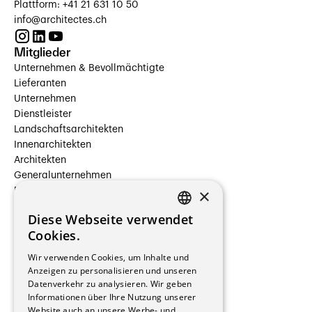
Plattform: +41 21 631 10 50
info@architectes.ch
Mitglieder
Unternehmen & Bevollmächtigte
Lieferanten
Unternehmen
Dienstleister
Landschaftsarchitekten
Innenarchitekten
Architekten
Generalunternehmen
×
Beauftragte Unternehmen
Installateure
Diese Webseite verwendet
Hersteller/Lieferanten
FRENCH
Cookies.
Bauherrschaften
GERMAN
Immobilienverwaltungsgesellschaften
Wir verwenden Cookies, um Inhalte und
Stockwerkeigentum
Anzeigen zu personalisieren und unseren
Reportagen
Datenverkehr zu analysieren. Wir geben
Informationen über Ihre Nutzung unserer
Wohnungen
Website auch an unsere Werbe- und