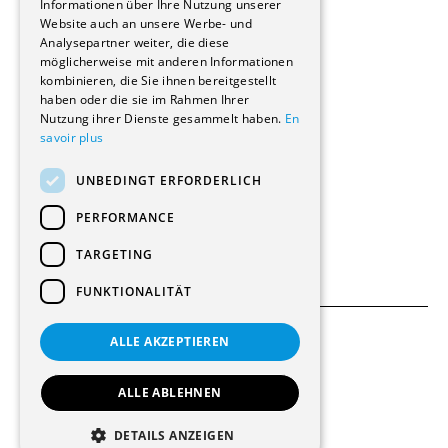
Informationen über Ihre Nutzung unserer
Wohnungen
Website auch an unsere Werbe- und
Renovierungen
Analysepartner weiter, die diese
Innere Umbauten
möglicherweise mit anderen Informationen
Gastgewerbe und Tourismus
kombinieren, die Sie ihnen bereitgestellt
Verwaltungsgebäude und Geschäfte
haben oder die sie im Rahmen Ihrer
Schuleinrichtungen
Nutzung ihrer Dienste gesammelt haben.
En
savoir plus
Medizinische Einrichtungen
Villen
UNBEDINGT ERFORDERLICH
Kultur - Sport - Freizeit
Industrie - Handwerk
PERFORMANCE
Transport und Parkplätze
Diverse Bauten
TARGETING
FUNKTIONALITÄT
ALLE AKZEPTIEREN
Allgemeine Bedingungen
Einstellungen für Cookies
ALLE ABLEHNEN
© 2026 Alle Rechte vorbehalten
DETAILS ANZEIGEN