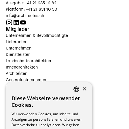
Ausgabe: +41 21 635 16 82
Plattform: +41 21 631 10 50
info@architectes.ch
Mitglieder
Unternehmen & Bevollmächtigte
Lieferanten
Unternehmen
Dienstleister
Landschaftsarchitekten
Innenarchitekten
Architekten
Generalunternehmen
×
Beauftragte Unternehmen
Installateure
Diese Webseite verwendet
Hersteller/Lieferanten
FRENCH
Cookies.
Bauherrschaften
GERMAN
Immobilienverwaltungsgesellschaften
Wir verwenden Cookies, um Inhalte und
Stockwerkeigentum
Anzeigen zu personalisieren und unseren
Reportagen
Datenverkehr zu analysieren. Wir geben