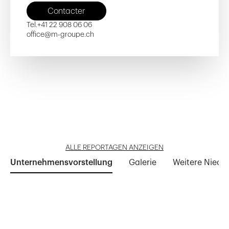
Contacter
Tel.
+41 22 908 06 06
office@m-groupe.ch
Rue de Beaumont 14-16-18
HUG Mambô
Le Verger de Frémis
Domaine du Lac
Vandoeuvres Park
Reportage öffnen
Reportage öffnen
Reportage öffnen
Reportage öffnen
Reportage öffnen
ALLE REPORTAGEN ANZEIGEN
Unternehmensvorstellung
Galerie
Weitere Niede