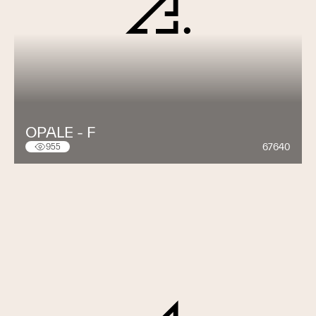
OPALE - F
67640
955