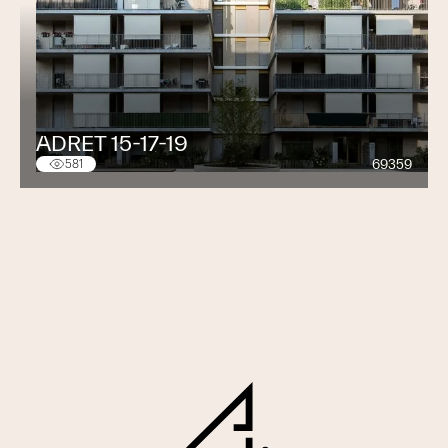
ADRET 15-17-19
69359
581