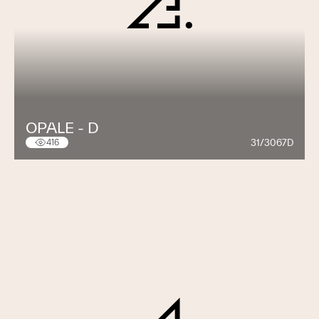
OPALE - D
31/3067D
416