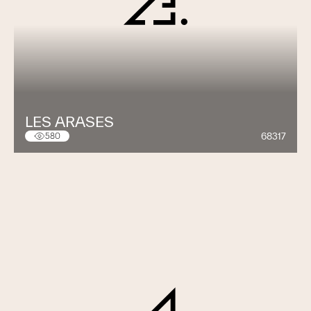
LES ARASES
68317
580