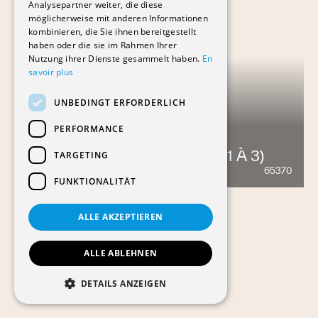
Analysepartner weiter, die diese
möglicherweise mit anderen Informationen
kombinieren, die Sie ihnen bereitgestellt
haben oder die sie im Rahmen Ihrer
Nutzung ihrer Dienste gesammelt haben.
En
savoir plus
UNBEDINGT ERFORDERLICH
PERFORMANCE
BÂTIMENT DU BIT (PHASES 1 À 3)
TARGETING
65370
1555
FUNKTIONALITÄT
ALLE AKZEPTIEREN
ALLE ABLEHNEN
DETAILS ANZEIGEN