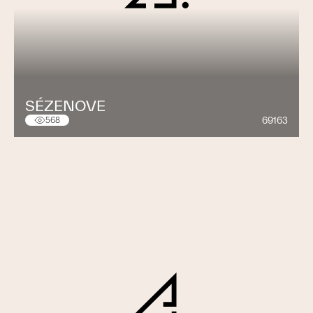
SÉZENOVE
69163
568