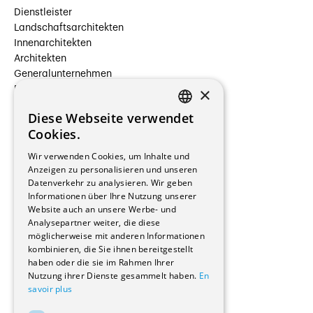
Dienstleister
Landschaftsarchitekten
Innenarchitekten
Architekten
Generalunternehmen
×
Beauftragte Unternehmen
Installateure
Diese Webseite verwendet
Hersteller/Lieferanten
FRENCH
Cookies.
Bauherrschaften
GERMAN
Immobilienverwaltungsgesellschaften
Wir verwenden Cookies, um Inhalte und
Stockwerkeigentum
Anzeigen zu personalisieren und unseren
Reportagen
Datenverkehr zu analysieren. Wir geben
Informationen über Ihre Nutzung unserer
Wohnungen
Website auch an unsere Werbe- und
Renovierungen
Analysepartner weiter, die diese
Innere Umbauten
möglicherweise mit anderen Informationen
Gastgewerbe und Tourismus
kombinieren, die Sie ihnen bereitgestellt
Verwaltungsgebäude und Geschäfte
haben oder die sie im Rahmen Ihrer
Schuleinrichtungen
Nutzung ihrer Dienste gesammelt haben.
En
savoir plus
Medizinische Einrichtungen
Villen