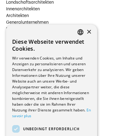
Landschaftsarchitekten
Innenarchitekten
Architekten
Generalunternehmen
×
Beauftragte Unternehmen
Installateure
Diese Webseite verwendet
Hersteller/Lieferanten
FRENCH
Cookies.
Bauherrschaften
GERMAN
Immobilienverwaltungsgesellschaften
Wir verwenden Cookies, um Inhalte und
Stockwerkeigentum
Anzeigen zu personalisieren und unseren
Reportagen
Datenverkehr zu analysieren. Wir geben
Informationen über Ihre Nutzung unserer
Wohnungen
Website auch an unsere Werbe- und
Renovierungen
Analysepartner weiter, die diese
Innere Umbauten
möglicherweise mit anderen Informationen
Gastgewerbe und Tourismus
kombinieren, die Sie ihnen bereitgestellt
Verwaltungsgebäude und Geschäfte
haben oder die sie im Rahmen Ihrer
Schuleinrichtungen
Nutzung ihrer Dienste gesammelt haben.
En
savoir plus
Medizinische Einrichtungen
Villen
UNBEDINGT ERFORDERLICH
Kultur - Sport - Freizeit
Industrie - Handwerk