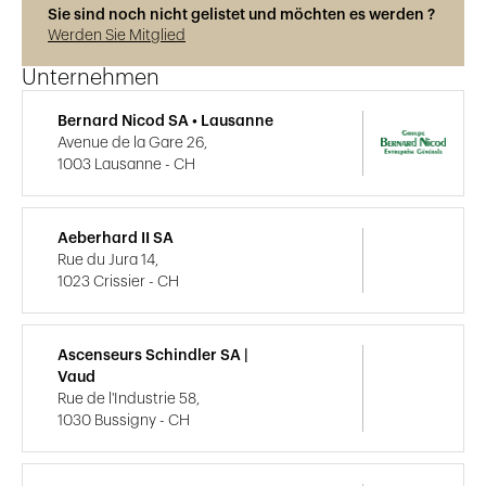
Sie sind noch nicht gelistet und möchten es werden ?
Werden Sie Mitglied
Unternehmen
Bernard Nicod SA • Lausanne
Avenue de la Gare 26,
1003 Lausanne - CH
Aeberhard II SA
Rue du Jura 14,
1023 Crissier - CH
Ascenseurs Schindler SA |
Vaud
Rue de l'Industrie 58,
1030 Bussigny - CH