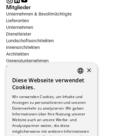
Mitglieder
Unternehmen & Bevollmächtigte
Lieferanten
Unternehmen
Dienstleister
Landschaftsarchitekten
Innenarchitekten
Architekten
Generalunternehmen
×
Beauftragte Unternehmen
Installateure
Diese Webseite verwendet
Hersteller/Lieferanten
FRENCH
Cookies.
Bauherrschaften
GERMAN
Immobilienverwaltungsgesellschaften
Wir verwenden Cookies, um Inhalte und
Stockwerkeigentum
Anzeigen zu personalisieren und unseren
Reportagen
Datenverkehr zu analysieren. Wir geben
Informationen über Ihre Nutzung unserer
Wohnungen
Website auch an unsere Werbe- und
Renovierungen
Analysepartner weiter, die diese
Innere Umbauten
möglicherweise mit anderen Informationen
Gastgewerbe und Tourismus