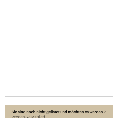
Veröffentlicht am
29.5.2015
720
Ansichten
Sie sind noch nicht gelistet und möchten es werden ?
Werden Sie Mitglied